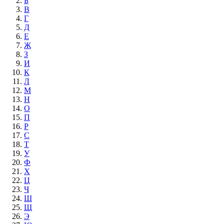
Б
В
Г
Д
Е
Ж
З
И
К
Л
М
Н
О
П
Р
С
Т
У
Ф
Х
Ц
Ч
Ш
Щ
Э