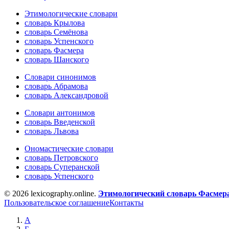
Этимологические словари
словарь Крылова
словарь Семёнова
словарь Успенского
словарь Фасмера
словарь Шанского
Словари синонимов
словарь Абрамова
словарь Александровой
Словари антонимов
словарь Введенской
словарь Львова
Ономастические словари
словарь Петровского
словарь Суперанской
словарь Успенского
© 2026 lexicography.online.
Этимологический словарь Фасмер
Пользовательское соглашение
Контакты
А