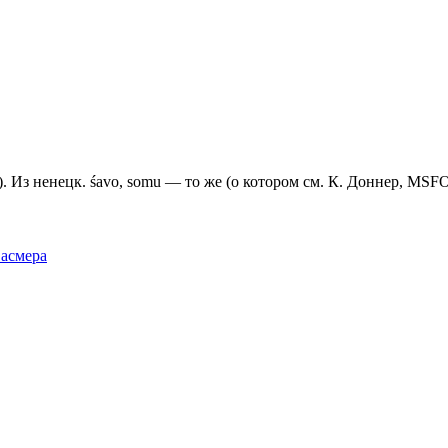
. Из ненецк. śаvо, somu — то же (о котором см. К. Доннер, МSFОu
Фасмера