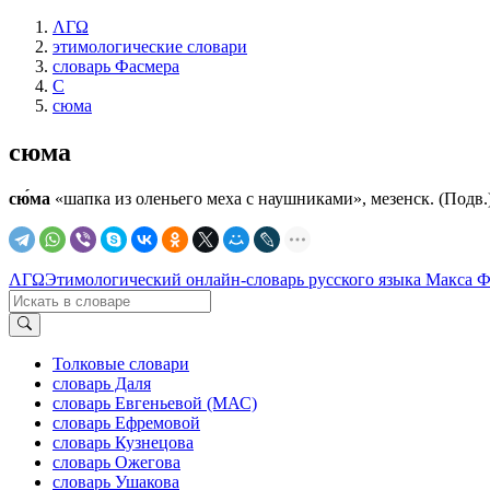
ΛΓΩ
этимологические словари
словарь Фасмера
С
сюма
сюма
сю́ма
«шапка из оленьего меха с наушниками», мезенск. (Подв.)
ΛΓΩ
Этимологический онлайн-словарь русского языка Макса 
Толковые словари
словарь Даля
словарь Евгеньевой (МАС)
словарь Ефремовой
словарь Кузнецова
словарь Ожегова
словарь Ушакова