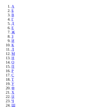
А
Б
В
Г
Д
Е
Ж
З
И
К
Л
М
Н
О
П
Р
С
Т
У
Ф
Х
Ц
Ч
Ш