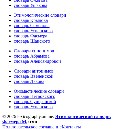
словарь Ожегова
словарь Ушакова
Этимологические словари
словарь Крылова
словарь Семёнова
словарь Успенского
словарь Фасмера
словарь Шанского
Словари синонимов
словарь Абрамова
словарь Александровой
Словари антонимов
словарь Введенской
словарь Львова
Ономастические словари
словарь Петровского
словарь Суперанской
словарь Успенского
© 2026 lexicography.online.
Этимологический словарь
Фасмера М.
:
сян
Пользовательское соглашение
Контакты