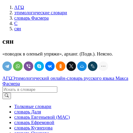
ΛΓΩ
этимологические словари
словарь Фасмера
С
сян
сян
«поводок в оленьей упряжи», арханг. (Подв.). Неясно.
ΛΓΩ
Этимологический онлайн-словарь русского языка Макса
Фасмера
Толковые словари
словарь Даля
словарь Евгеньевой (МАС)
словарь Ефремовой
словарь Кузнецова