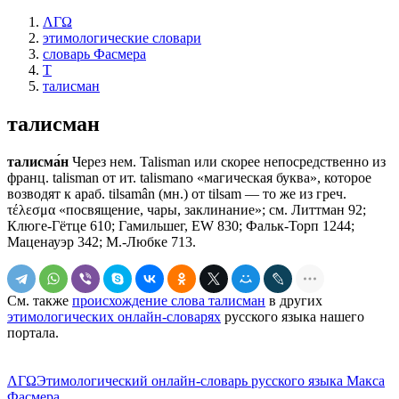
ΛΓΩ
этимологические словари
словарь Фасмера
Т
талисман
талисман
талисма́н
Через нем. Talisman или скорее непосредственно из
франц. talisman от ит. talismano «магическая буква», которое
возводят к араб. tilsamân (мн.) от tilsam — то же из греч.
τέλεσμα «посвящение, чары, заклинание»; см. Литтман 92;
Клюге-Гётце 610; Гамильшег, ЕW 830; Фальк-Торп 1244;
Маценауэр 342; М.-Любке 713.
См. также
происхождение слова талисман
в других
этимологических онлайн-словарях
русского языка нашего
портала.
ΛΓΩ
Этимологический онлайн-словарь русского языка Макса
Фасмера