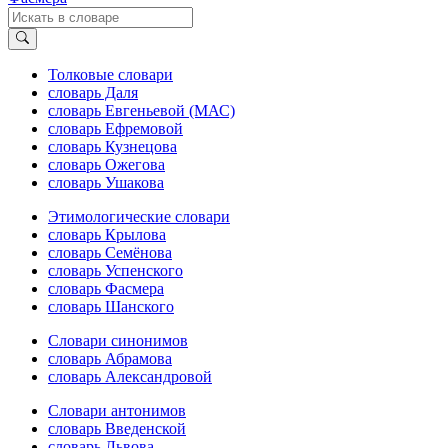
Толковые словари
словарь Даля
словарь Евгеньевой (МАС)
словарь Ефремовой
словарь Кузнецова
словарь Ожегова
словарь Ушакова
Этимологические словари
словарь Крылова
словарь Семёнова
словарь Успенского
словарь Фасмера
словарь Шанского
Словари синонимов
словарь Абрамова
словарь Александровой
Словари антонимов
словарь Введенской
словарь Львова