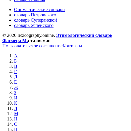
Ономастические словари
словарь Петровского
словарь Суперанской
словарь Успенского
© 2026 lexicography.online.
Этимологический словарь
Фасмера М.
:
талисман
Пользовательское соглашение
Контакты
А
Б
В
Г
Д
Е
Ж
З
И
К
Л
М
Н
О
П