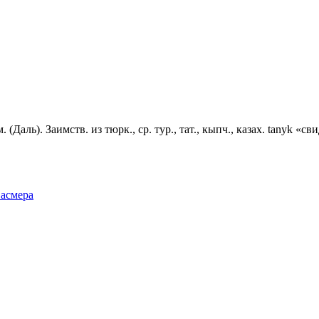
(Даль). Заимств. из тюрк., ср. тур., тат., кыпч., казах. tаnуk «св
Фасмера