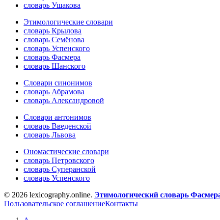
словарь Ушакова
Этимологические словари
словарь Крылова
словарь Семёнова
словарь Успенского
словарь Фасмера
словарь Шанского
Словари синонимов
словарь Абрамова
словарь Александровой
Словари антонимов
словарь Введенской
словарь Львова
Ономастические словари
словарь Петровского
словарь Суперанской
словарь Успенского
© 2026 lexicography.online.
Этимологический словарь Фасмер
Пользовательское соглашение
Контакты