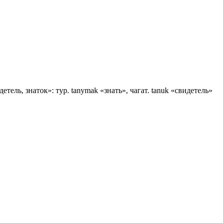
идетель, знаток»: тур. tаnуmаk «знать», чагат. tanuk «свидетель»