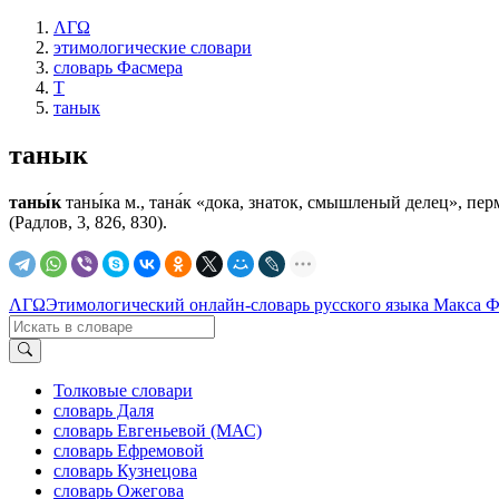
ΛΓΩ
этимологические словари
словарь Фасмера
Т
танык
танык
таны́к
таны́ка м., тана́к «дока, знаток, смышленый делец», перм. 
(Радлов, 3, 826, 830).
ΛΓΩ
Этимологический онлайн-словарь русского языка Макса 
Толковые словари
словарь Даля
словарь Евгеньевой (МАС)
словарь Ефремовой
словарь Кузнецова
словарь Ожегова