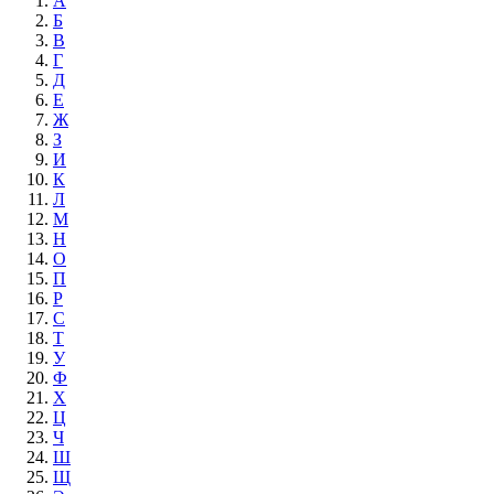
А
Б
В
Г
Д
Е
Ж
З
И
К
Л
М
Н
О
П
Р
С
Т
У
Ф
Х
Ц
Ч
Ш
Щ