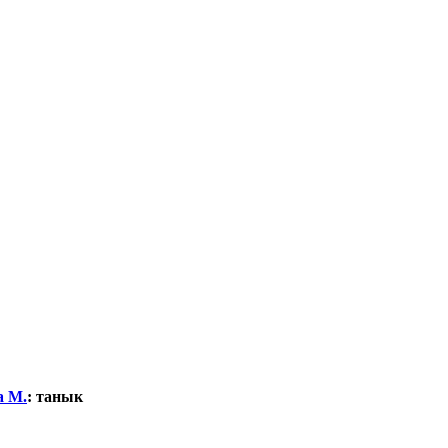
а М.
:
танык