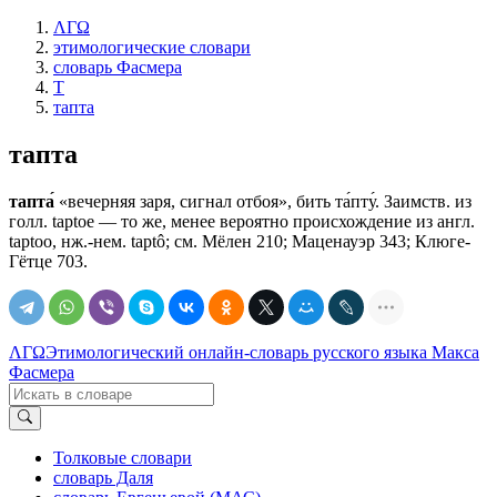
ΛΓΩ
этимологические словари
словарь Фасмера
Т
тапта
тапта
тапта́
«вечерняя заря, сигнал отбоя», бить та́пту́. Заимств. из
голл. tарtое — то же, менее вероятно происхождение из англ.
tарtоо, нж.-нем. taptô; см. Мёлен 210; Маценауэр 343; Клюге-
Гётце 703.
ΛΓΩ
Этимологический онлайн-словарь русского языка Макса
Фасмера
Толковые словари
словарь Даля