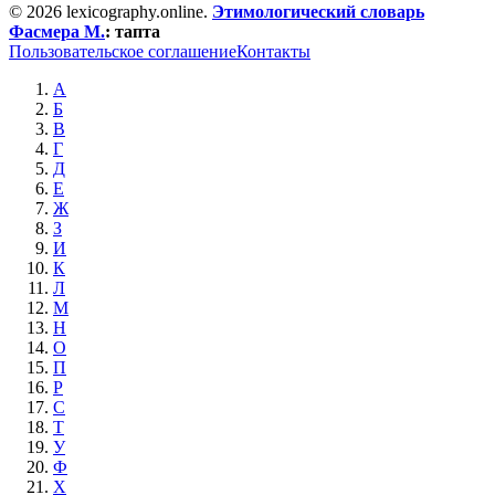
© 2026 lexicography.online.
Этимологический словарь
Фасмера М.
:
тапта
Пользовательское соглашение
Контакты
А
Б
В
Г
Д
Е
Ж
З
И
К
Л
М
Н
О
П
Р
С
Т
У
Ф
Х