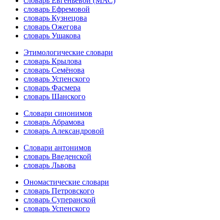
словарь Евгеньевой (МАС)
словарь Ефремовой
словарь Кузнецова
словарь Ожегова
словарь Ушакова
Этимологические словари
словарь Крылова
словарь Семёнова
словарь Успенского
словарь Фасмера
словарь Шанского
Словари синонимов
словарь Абрамова
словарь Александровой
Словари антонимов
словарь Введенской
словарь Львова
Ономастические словари
словарь Петровского
словарь Суперанской
словарь Успенского