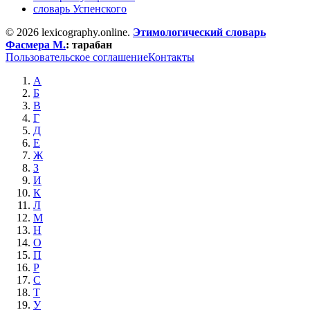
словарь Успенского
© 2026 lexicography.online.
Этимологический словарь
Фасмера М.
:
тарабан
Пользовательское соглашение
Контакты
А
Б
В
Г
Д
Е
Ж
З
И
К
Л
М
Н
О
П
Р
С
Т
У