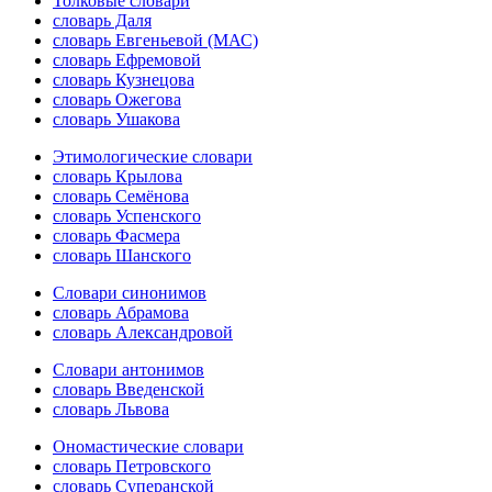
Толковые словари
словарь Даля
словарь Евгеньевой (МАС)
словарь Ефремовой
словарь Кузнецова
словарь Ожегова
словарь Ушакова
Этимологические словари
словарь Крылова
словарь Семёнова
словарь Успенского
словарь Фасмера
словарь Шанского
Словари синонимов
словарь Абрамова
словарь Александровой
Словари антонимов
словарь Введенской
словарь Львова
Ономастические словари
словарь Петровского
словарь Суперанской