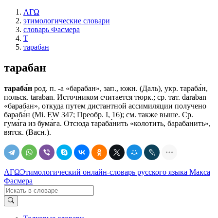
ΛΓΩ
этимологические словари
словарь Фасмера
Т
тарабан
тарабан
тараба́н
род. п. -а «барабан», зап., южн. (Даль), укр. тараба́н,
польск. taraban. Источником считается тюрк.; ср. тат. dаrаbаn
«барабан», откуда путем дистантной ассимиляции получено
бараба́н (Мi. ЕW 347; Преобр. I, 16); см. также выше. Ср.
гума́га из бума́га. Отсюда тараба́нить «колотить, барабанить»,
вятск. (Васн.).
ΛΓΩ
Этимологический онлайн-словарь русского языка Макса
Фасмера