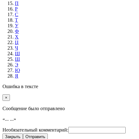
П
Р
С
Т
У
Ф
Х
Ц
Ч
Ш
Щ
Э
Ю
Я
Ошибка в тексте
×
Cообщение было отправлено
«...
...»
Необязательный комментарий:
Закрыть
Отправить