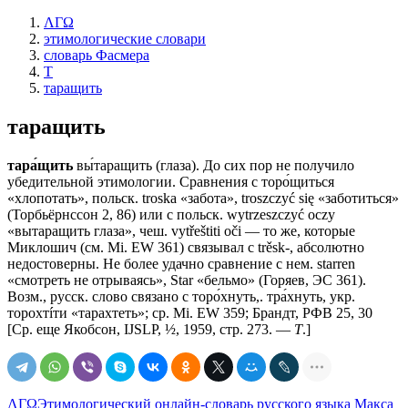
ΛΓΩ
этимологические словари
словарь Фасмера
Т
таращить
таращить
тара́щить
вы́таращить (глаза). До сих пор не получило
убедительной этимологии. Сравнения с торо́щиться
«хлопотать», польск. troska «забота», troszczyć się «заботиться»
(Торбьёрнссон 2, 86) или с польск. wytrzeszczyć осzу
«вытаращить глаза», чеш. vytřeštiti оči — то же, которые
Миклошич (см. Мi. ЕW 361) связывал с trěsk-, абсолютно
недостоверны. Не более удачно сравнение с нем. starren
«смотреть не отрываясь», Star «бельмо» (Горяев, ЭС 361).
Возм., русск. слово связано с торо́хнуть,. тра́хнуть, укр.
торохтíти «тарахтеть»; ср. Мi. ЕW 359; Брандт, РФВ 25, 30
[Ср. еще Якобсон, IJSLP, ½, 1959, стр. 273. —
Т
.]
ΛΓΩ
Этимологический онлайн-словарь русского языка Макса