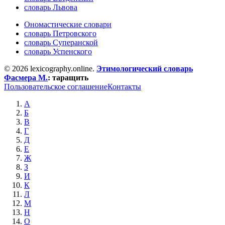
словарь Львова
Ономастические словари
словарь Петровского
словарь Суперанской
словарь Успенского
© 2026 lexicography.online.
Этимологический словарь
Фасмера М.
:
таращить
Пользовательское соглашение
Контакты
А
Б
В
Г
Д
Е
Ж
З
И
К
Л
М
Н
О