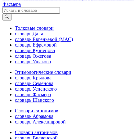
Фасмера
Толковые словари
словарь Даля
словарь Евгеньевой (МАС)
словарь Ефремовой
словарь Кузнецова
словарь Ожегова
словарь Ушакова
Этимологические словари
словарь Крылова
словарь Семёнова
словарь Успенского
словарь Фасмера
словарь Шанского
Словари синонимов
словарь Абрамова
словарь Александровой
Словари антонимов
словарь Введенской