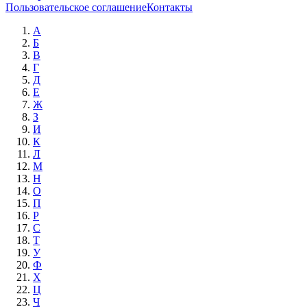
Пользовательское соглашение
Контакты
А
Б
В
Г
Д
Е
Ж
З
И
К
Л
М
Н
О
П
Р
С
Т
У
Ф
Х
Ц
Ч