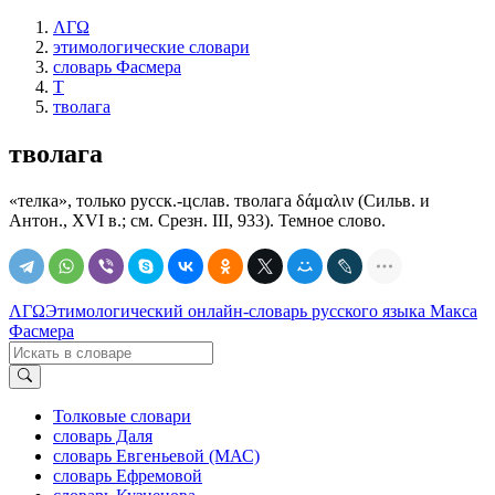
ΛΓΩ
этимологические словари
словарь Фасмера
Т
тволага
тволага
«телка», только русск.-цслав. тволага δάμαλιν (Сильв. и
Антон., ХVI в.; см. Срезн. III, 933). Темное слово.
ΛΓΩ
Этимологический онлайн-словарь русского языка Макса
Фасмера
Толковые словари
словарь Даля
словарь Евгеньевой (МАС)
словарь Ефремовой