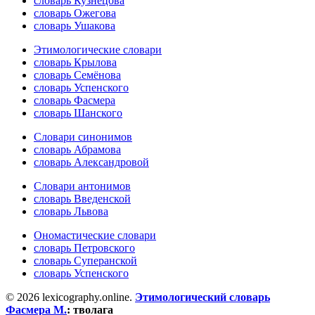
словарь Кузнецова
словарь Ожегова
словарь Ушакова
Этимологические словари
словарь Крылова
словарь Семёнова
словарь Успенского
словарь Фасмера
словарь Шанского
Словари синонимов
словарь Абрамова
словарь Александровой
Словари антонимов
словарь Введенской
словарь Львова
Ономастические словари
словарь Петровского
словарь Суперанской
словарь Успенского
© 2026 lexicography.online.
Этимологический словарь
Фасмера М.
:
тволага