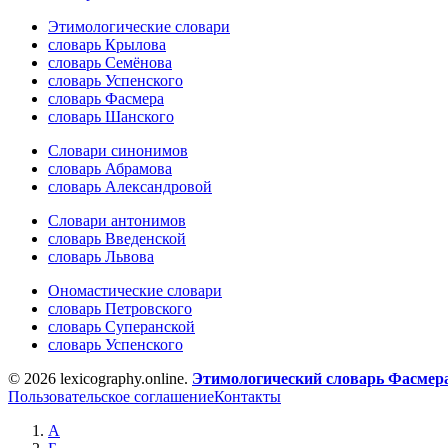
Этимологические словари
словарь Крылова
словарь Семёнова
словарь Успенского
словарь Фасмера
словарь Шанского
Словари синонимов
словарь Абрамова
словарь Александровой
Словари антонимов
словарь Введенской
словарь Львова
Ономастические словари
словарь Петровского
словарь Суперанской
словарь Успенского
© 2026 lexicography.online.
Этимологический словарь Фасмер
Пользовательское соглашение
Контакты
А