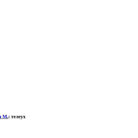
а М.
:
телеух