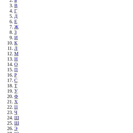
Б
В
Г
Д
Е
Ж
З
И
К
Л
М
Н
О
П
Р
С
Т
У
Ф
Х
Ц
Ч
Ш
Щ
Э