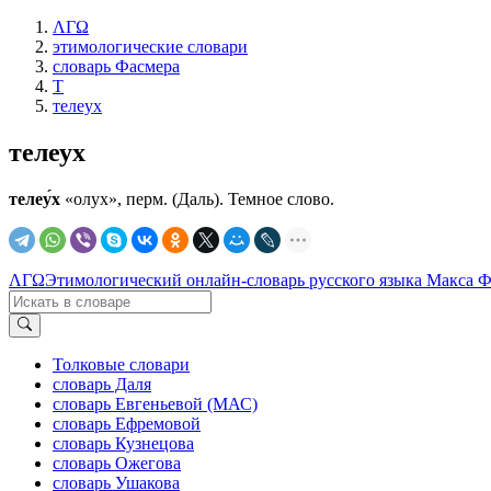
ΛΓΩ
этимологические словари
словарь Фасмера
Т
телеух
телеух
телеу́х
«олух», перм. (Даль). Темное слово.
ΛΓΩ
Этимологический онлайн-словарь русского языка Макса 
Толковые словари
словарь Даля
словарь Евгеньевой (МАС)
словарь Ефремовой
словарь Кузнецова
словарь Ожегова
словарь Ушакова