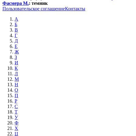
Фасмера М.
:
темник
Пользовательское соглашение
Контакты
А
Б
В
Г
Д
Е
Ж
З
И
К
Л
М
Н
О
П
Р
С
Т
У
Ф
Х
Ц