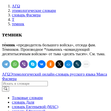
ΛΓΩ
этимологические словари
словарь Фасмера
Т
темник
темник
те́мник
«предводитель большого войска», отсюда фам.
Те́мников. Производное *тьмьникъ «командующий
десятитысячным войском» от тьма «десять тысяч». См. тьма.
ΛΓΩ
Этимологический онлайн-словарь русского языка Макса
Фасмера
Толковые словари
словарь Даля
словарь Евгеньевой (МАС)