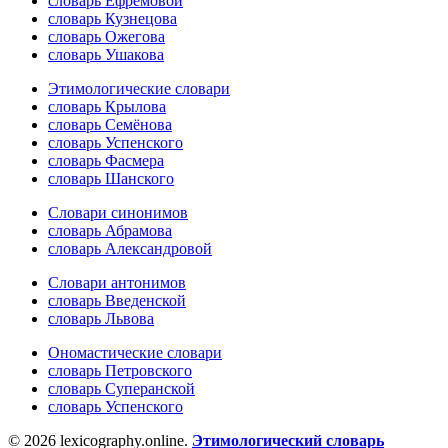
словарь Ефремовой
словарь Кузнецова
словарь Ожегова
словарь Ушакова
Этимологические словари
словарь Крылова
словарь Семёнова
словарь Успенского
словарь Фасмера
словарь Шанского
Словари синонимов
словарь Абрамова
словарь Александровой
Словари антонимов
словарь Введенской
словарь Львова
Ономастические словари
словарь Петровского
словарь Суперанской
словарь Успенского
© 2026 lexicography.online.
Этимологический словарь