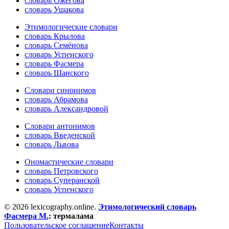
словарь Ожегова
словарь Ушакова
Этимологические словари
словарь Крылова
словарь Семёнова
словарь Успенского
словарь Фасмера
словарь Шанского
Словари синонимов
словарь Абрамова
словарь Александровой
Словари антонимов
словарь Введенской
словарь Львова
Ономастические словари
словарь Петровского
словарь Суперанской
словарь Успенского
© 2026 lexicography.online.
Этимологический словарь
Фасмера М.
:
термалама
Пользовательское соглашение
Контакты