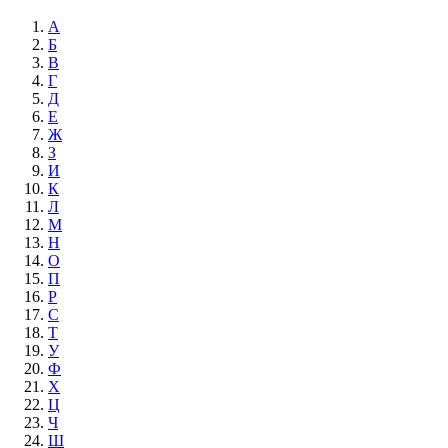
А
Б
В
Г
Д
Е
Ж
З
И
К
Л
М
Н
О
П
Р
С
Т
У
Ф
Х
Ц
Ч
Ш