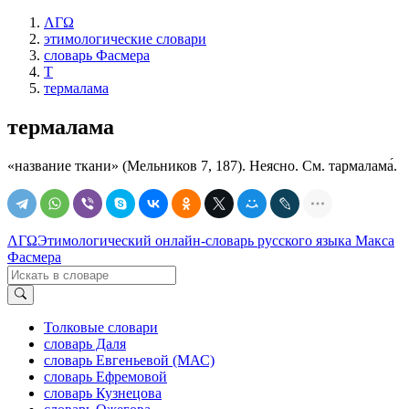
ΛΓΩ
этимологические словари
словарь Фасмера
Т
термалама
термалама
«название ткани» (Мельников 7, 187). Неясно. См. тармалама́.
ΛΓΩ
Этимологический онлайн-словарь русского языка Макса
Фасмера
Толковые словари
словарь Даля
словарь Евгеньевой (МАС)
словарь Ефремовой
словарь Кузнецова