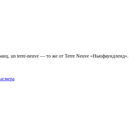
нц. un terre-neuve — то же от Теrrе Neuve «Ньюфаундленд».
Фасмера