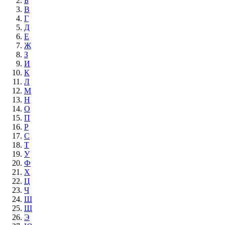
Б
В
Г
Д
Е
Ж
З
И
К
Л
М
Н
О
П
Р
С
Т
У
Ф
Х
Ц
Ч
Ш
Щ
Э