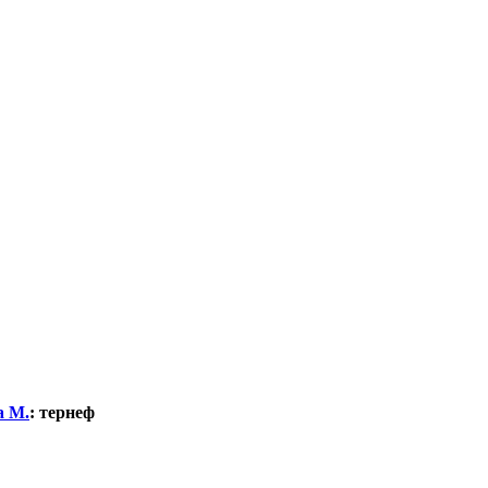
а М.
:
тернеф