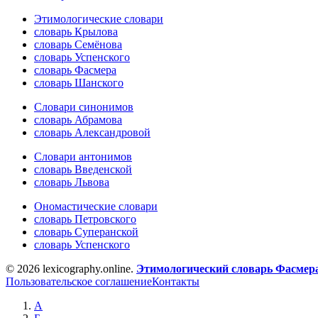
Этимологические словари
словарь Крылова
словарь Семёнова
словарь Успенского
словарь Фасмера
словарь Шанского
Словари синонимов
словарь Абрамова
словарь Александровой
Словари антонимов
словарь Введенской
словарь Львова
Ономастические словари
словарь Петровского
словарь Суперанской
словарь Успенского
© 2026 lexicography.online.
Этимологический словарь Фасмер
Пользовательское соглашение
Контакты
А