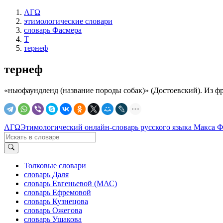
ΛΓΩ
этимологические словари
словарь Фасмера
Т
тернеф
тернеф
«ньюфаундленд (название породы собак)» (Достоевский). Из фра
ΛΓΩ
Этимологический онлайн-словарь русского языка Макса 
Толковые словари
словарь Даля
словарь Евгеньевой (МАС)
словарь Ефремовой
словарь Кузнецова
словарь Ожегова
словарь Ушакова