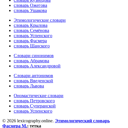
словарь Кузнецова
словарь Ожегова
словарь Ушакова
Этимологические словари
словарь Крылова
словарь Семёнова
словарь Успенского
словарь Фасмера
словарь Шанского
Словари синонимов
словарь Абрамова
словарь Александровой
Словари антонимов
словарь Введенской
словарь Львова
Ономастические словари
словарь Петровского
словарь Суперанской
словарь Успенского
© 2026 lexicography.online.
Этимологический словарь
Фасмера М.
:
тетка