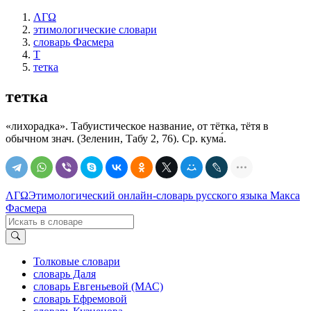
ΛΓΩ
этимологические словари
словарь Фасмера
Т
тетка
тетка
«лихорадка». Табуистическое название, от тётка, тётя в
обычном знач. (Зеленин, Табу 2, 76). Ср. кума́.
ΛΓΩ
Этимологический онлайн-словарь русского языка Макса
Фасмера
Толковые словари
словарь Даля
словарь Евгеньевой (МАС)
словарь Ефремовой