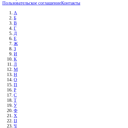
Пользовательское соглашение
Контакты
А
Б
В
Г
Д
Е
Ж
З
И
К
Л
М
Н
О
П
Р
С
Т
У
Ф
Х
Ц
Ч