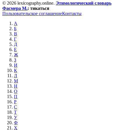
© 2026 lexicography.online.
Этимологический словарь
Фасмера М.
:
тикаться
Пользовательское соглашение
Контакты
А
Б
В
Г
Д
Е
Ж
З
И
К
Л
М
Н
О
П
Р
С
Т
У
Ф
Х