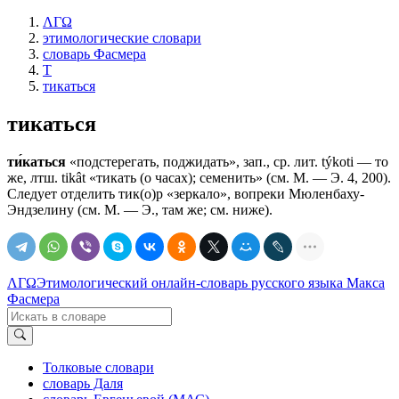
ΛΓΩ
этимологические словари
словарь Фасмера
Т
тикаться
тикаться
ти́каться
«подстерегать, поджидать», зап., ср. лит. týkoti — то
же, лтш. tikât «тикать (о часах); семенить» (см. М. — Э. 4, 200).
Следует отделить тик(о)р «зеркало», вопреки Мюленбаху-
Эндзелину (см. М. — Э., там же; см. ниже).
ΛΓΩ
Этимологический онлайн-словарь русского языка Макса
Фасмера
Толковые словари
словарь Даля