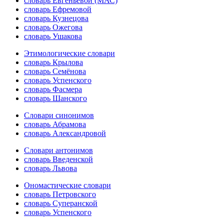
словарь Евгеньевой (МАС)
словарь Ефремовой
словарь Кузнецова
словарь Ожегова
словарь Ушакова
Этимологические словари
словарь Крылова
словарь Семёнова
словарь Успенского
словарь Фасмера
словарь Шанского
Словари синонимов
словарь Абрамова
словарь Александровой
Словари антонимов
словарь Введенской
словарь Львова
Ономастические словари
словарь Петровского
словарь Суперанской
словарь Успенского