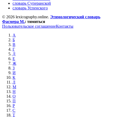
словарь Суперанской
словарь Успенского
© 2026 lexicography.online.
Этимологический словарь
Фасмера М.
:
тимиться
Пользовательское соглашение
Контакты
А
Б
В
Г
Д
Е
Ж
З
И
К
Л
М
Н
О
П
Р
С
Т