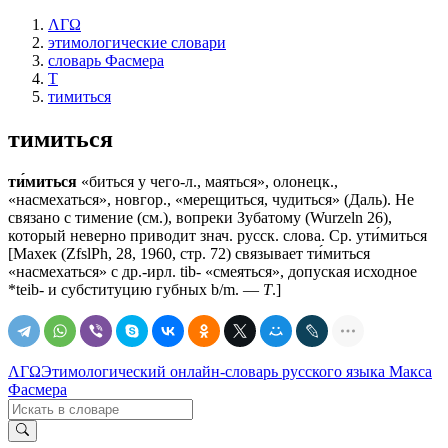
ΛΓΩ
этимологические словари
словарь Фасмера
Т
тимиться
тимиться
ти́миться
«биться у чего-л., маяться», олонецк.,
«насмехаться», новгор., «мерещиться, чудиться» (Даль). Не
связано с тимение (см.), вопреки Зубатому (Wurzeln 26),
который неверно приводит знач. русск. слова. Ср. ути́миться
[Махек (ZfslPh, 28, 1960, стр. 72) связывает ти́миться
«насмехаться» с др.-ирл. tib- «смеяться», допуская исходное
*teib- и субституцию губных b/m. —
Т
.]
ΛΓΩ
Этимологический онлайн-словарь русского языка Макса
Фасмера