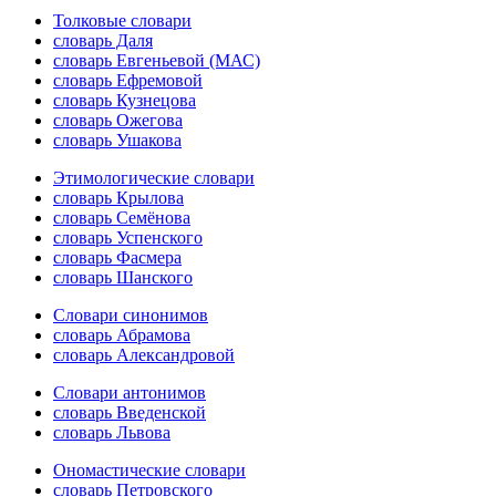
Толковые словари
словарь Даля
словарь Евгеньевой (МАС)
словарь Ефремовой
словарь Кузнецова
словарь Ожегова
словарь Ушакова
Этимологические словари
словарь Крылова
словарь Семёнова
словарь Успенского
словарь Фасмера
словарь Шанского
Словари синонимов
словарь Абрамова
словарь Александровой
Словари антонимов
словарь Введенской
словарь Львова
Ономастические словари
словарь Петровского