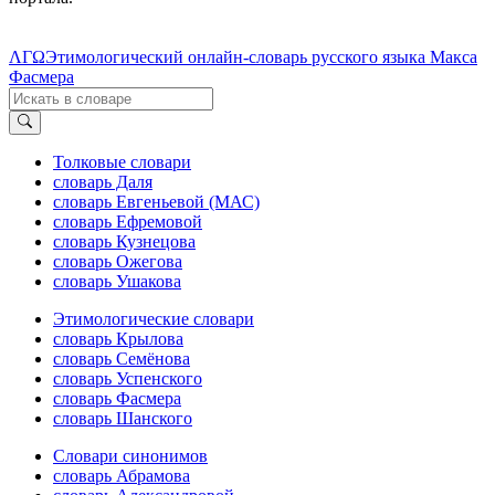
ΛΓΩ
Этимологический онлайн-словарь русского языка Макса
Фасмера
Толковые словари
словарь Даля
словарь Евгеньевой (МАС)
словарь Ефремовой
словарь Кузнецова
словарь Ожегова
словарь Ушакова
Этимологические словари
словарь Крылова
словарь Семёнова
словарь Успенского
словарь Фасмера
словарь Шанского
Словари синонимов
словарь Абрамова