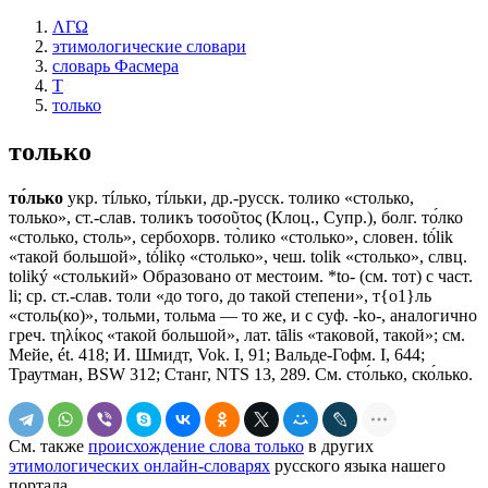
ΛΓΩ
этимологические словари
словарь Фасмера
Т
только
только
то́лько
укр. тíлько, тíльки, др.-русск. толико «столько,
только», ст.-слав. толикъ τοσοῦτος (Клоц., Супр.), болг. то́лко
«столько, столь», сербохорв. то̀лико «столько», словен. tȯ́lik
«такой большой», tȯ́likọ «столько», чеш. tolik «столько», слвц.
toliký «столький» Образовано от местоим. *tо- (см. тот) с част.
li; ср. ст.-слав. толи «до того, до такой степени», т{о1}ль
«столь(ко)», тольми, тольма — то же, и с суф. -kо-, аналогично
греч. τηλίκος «такой большой», лат. tālis «таковой, такой»; см.
Мейе, ét. 418; И. Шмидт, Vok. I, 91; Вальде-Гофм. I, 644;
Траутман, ВSW 312; Станг, NТS 13, 289. См. сто́лько, ско́лько.
См. также
происхождение слова только
в других
этимологических онлайн-словарях
русского языка нашего
портала.