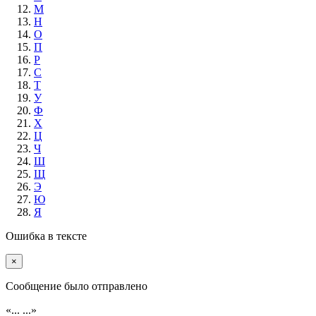
М
Н
О
П
Р
С
Т
У
Ф
Х
Ц
Ч
Ш
Щ
Э
Ю
Я
Ошибка в тексте
×
Cообщение было отправлено
«...
...»