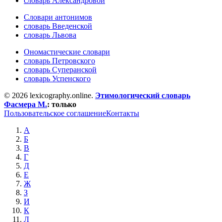
словарь Александровой
Словари антонимов
словарь Введенской
словарь Львова
Ономастические словари
словарь Петровского
словарь Суперанской
словарь Успенского
© 2026 lexicography.online.
Этимологический словарь
Фасмера М.
:
только
Пользовательское соглашение
Контакты
А
Б
В
Г
Д
Е
Ж
З
И
К
Л