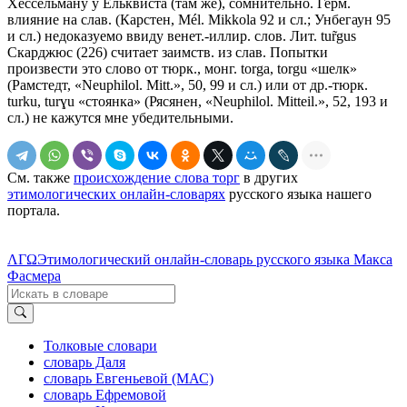
Хессельману у Ельквиста (там же), сомнительно. Герм.
влияние на слав. (Карстен, Мél. Мikkola 92 и сл.; Унбегаун 95
и сл.) недоказуемо ввиду венет.-иллир. слов. Лит. tur̃gus
Скарджюс (226) считает заимств. из слав. Попытки
произвести это слово от тюрк., монг. torga, torgu «шелк»
(Рамстедт, «Neuphilol. Мitt.», 50, 99 и сл.) или от др.-тюрк.
turku, turɣu «стоянка» (Рясянен, «Neuphilol. Мitteil.», 52, 193 и
сл.) не кажутся мне убедительными.
См. также
происхождение слова торг
в других
этимологических онлайн-словарях
русского языка нашего
портала.
ΛΓΩ
Этимологический онлайн-словарь русского языка Макса
Фасмера
Толковые словари
словарь Даля
словарь Евгеньевой (МАС)
словарь Ефремовой