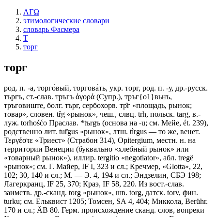
ΛΓΩ
этимологические словари
словарь Фасмера
Т
торг
торг
род. п. -а, торго́вый, торгова́ть, укр. торг, род. п. -у, др.-русск.
търгъ, ст.-слав. тръгъ ἀγορά (Супр.), тръг{о1}вьнъ,
тръговиште, болг. търг, сербохорв. тр̑г «площадь, рынок;
товар», словен. tȓg «рынок», чеш., слвц. trh, польск. targ, в.-
луж. torhośćo Праслав. *tъrgъ (основа на -u; см. Мейе, ét. 239),
родственно лит. tur̃gus «рынок», лтш. tìrgus — то же, венет.
Τεργέστε «Триест» (Страбон 314), Opitergium, местн. н. на
территории Венеции (буквально «хлебный рынок» или
«товарный рынок»), иллир. tergitio «negotiator», абл. tregë
«рынок»; см. Г. Майер, IF I, 323 и сл.; Кречмер, «Glotta», 22,
102; 30, 140 и сл.; М. — Э. 4, 194 и сл.; Эндзелин, СБЭ 198;
Лагеркранц, IF 25, 370; Краэ, IF 58, 220. Из вост.-слав.
заимств. др.-сканд. torg «рынок», шв. torg, датск. torv, фин.
turku; см. Ельквист 1205; Томсен, SА 4, 404; Миккола, Berühr.
170 и сл.; ÄВ 80. Герм. происхождение сканд. слов, вопреки