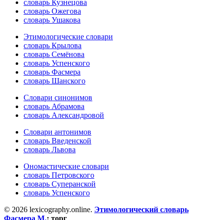
словарь Кузнецова
словарь Ожегова
словарь Ушакова
Этимологические словари
словарь Крылова
словарь Семёнова
словарь Успенского
словарь Фасмера
словарь Шанского
Словари синонимов
словарь Абрамова
словарь Александровой
Словари антонимов
словарь Введенской
словарь Львова
Ономастические словари
словарь Петровского
словарь Суперанской
словарь Успенского
© 2026 lexicography.online.
Этимологический словарь
Фасмера М.
:
торг