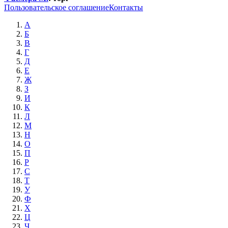
Пользовательское соглашение
Контакты
А
Б
В
Г
Д
Е
Ж
З
И
К
Л
М
Н
О
П
Р
С
Т
У
Ф
Х
Ц
Ч