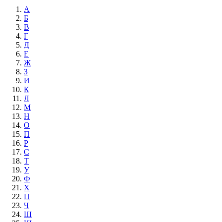
А
Б
В
Г
Д
Е
Ж
З
И
К
Л
М
Н
О
П
Р
С
Т
У
Ф
Х
Ц
Ч
Ш