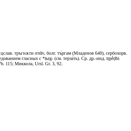
.), цслав. тръгнѫти σπᾶν, болг. тъ́ргам (Младенов 640), сербохорв.
едованием гласных с *tьrg- (см. терза́ть). Ср. др.-инд. tr̥ṇḗḍhi
. 115; Миккола, Ursl. Gr. 3, 92.