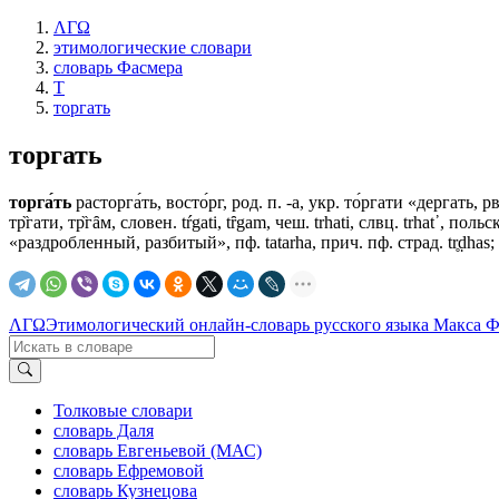
ΛΓΩ
этимологические словари
словарь Фасмера
Т
торгать
торгать
торга́ть
расторга́ть, восто́рг, род. п. -а, укр. то́ргати «дергать
тр̏гати, тр̏гȃм, словен. tŕgati, tȓgam, чеш. trhati, слвц. trhаt᾽, пол
«раздробленный, разбитый», пф. tatarha, прич. пф. страд. tr̥ḍhas
ΛΓΩ
Этимологический онлайн-словарь русского языка Макса 
Толковые словари
словарь Даля
словарь Евгеньевой (МАС)
словарь Ефремовой
словарь Кузнецова