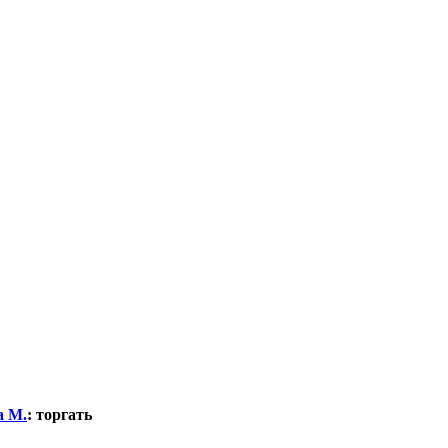
а М.
:
торгать