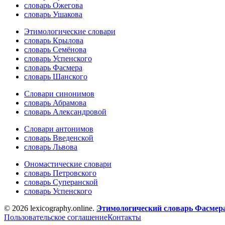
словарь Ожегова
словарь Ушакова
Этимологические словари
словарь Крылова
словарь Семёнова
словарь Успенского
словарь Фасмера
словарь Шанского
Словари синонимов
словарь Абрамова
словарь Александровой
Словари антонимов
словарь Введенской
словарь Львова
Ономастические словари
словарь Петровского
словарь Суперанской
словарь Успенского
© 2026 lexicography.online.
Этимологический словарь Фасмер
Пользовательское соглашение
Контакты