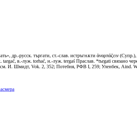
, рвать», др.-русск. търгати, ст.-слав. истръгнѫти ἀναρπάζειν (Супр
ьск. targać, в.-луж. torhać, н.-луж. tergaś Праслав. *tъrgati связано чер
; см. И. Шмидт, Vok. 2, 352; Потебня, РФВ I, 259; Уленбек, Aind. Wb
Фасмера