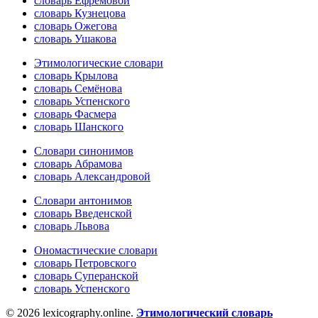
словарь Ефремовой
словарь Кузнецова
словарь Ожегова
словарь Ушакова
Этимологические словари
словарь Крылова
словарь Семёнова
словарь Успенского
словарь Фасмера
словарь Шанского
Словари синонимов
словарь Абрамова
словарь Александровой
Словари антонимов
словарь Введенской
словарь Львова
Ономастические словари
словарь Петровского
словарь Суперанской
словарь Успенского
© 2026 lexicography.online.
Этимологический словарь