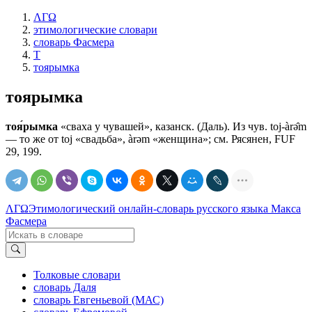
ΛΓΩ
этимологические словари
словарь Фасмера
Т
тоярымка
тоярымка
тоя́рымка
«сваха у чувашей», казанск. (Даль). Из чув. toj-àrǝ̂m
— то же от tоj «свадьба», àrǝm «женщина»; см. Рясянен, FUF
29, 199.
ΛΓΩ
Этимологический онлайн-словарь русского языка Макса
Фасмера
Толковые словари
словарь Даля
словарь Евгеньевой (МАС)