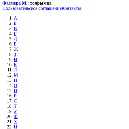
Фасмера М.
:
тоярымка
Пользовательское соглашение
Контакты
А
Б
В
Г
Д
Е
Ж
З
И
К
Л
М
Н
О
П
Р
С
Т
У
Ф
Х
Ц