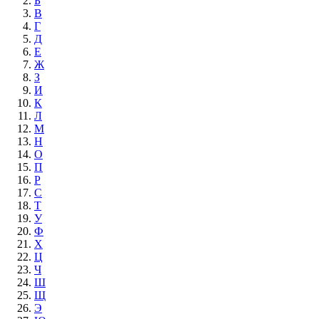
Б
В
Г
Д
Е
Ж
З
И
К
Л
М
Н
О
П
Р
С
Т
У
Ф
Х
Ц
Ч
Ш
Щ
Э