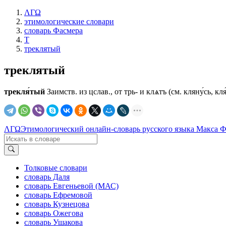
ΛΓΩ
этимологические словари
словарь Фасмера
Т
треклятый
треклятый
трекля́тый
Заимств. из цслав., от трь- и клѧтъ (см. кляну́сь, кля́
ΛΓΩ
Этимологический онлайн-словарь русского языка Макса 
Толковые словари
словарь Даля
словарь Евгеньевой (МАС)
словарь Ефремовой
словарь Кузнецова
словарь Ожегова
словарь Ушакова