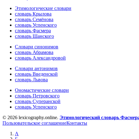
Этимологические словари
словарь Крылова
словарь Семёнова
словарь Успенского
словарь Фасмера
словарь Шанского
Словари синонимов
словарь Абрамова
словарь Александровой
Словари антонимов
словарь Введенской
словарь Львова
Ономастические словари
словарь Петровского
словарь Суперанской
словарь Успенского
© 2026 lexicography.online.
Этимологический словарь Фасмер
Пользовательское соглашение
Контакты
А