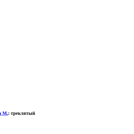
а М.
:
треклятый