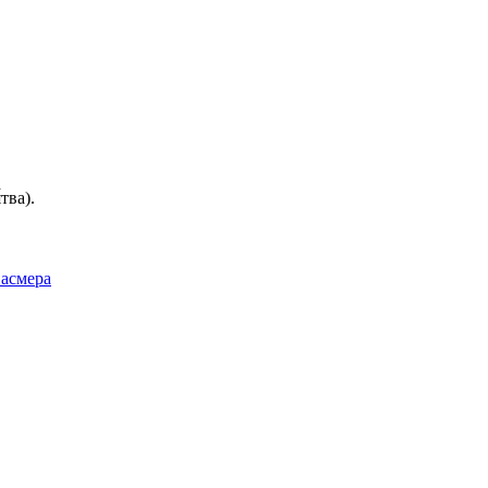
тва).
Фасмера