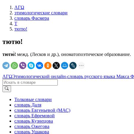
ΛΓΩ
этимологические словари
словарь Фасмера
Т
тютю!
тютю!
тютю́!
межд. (Лесков и др.), ономатопоэтическое образование.
ΛΓΩ
Этимологический онлайн-словарь русского языка Макса 
Толковые словари
словарь Даля
словарь Евгеньевой (МАС)
словарь Ефремовой
словарь Кузнецова
словарь Ожегова
словарь Ушакова