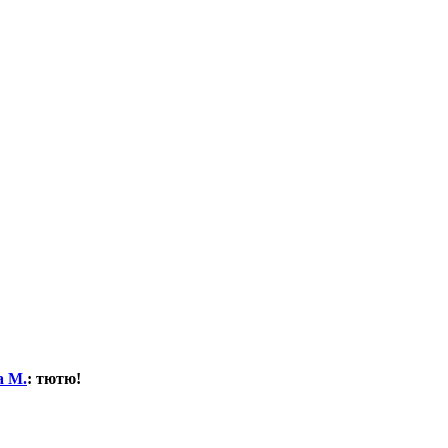
а М.
:
тютю!