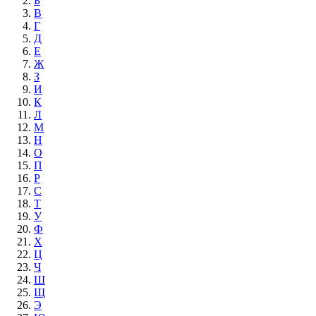
Б
В
Г
Д
Е
Ж
З
И
К
Л
М
Н
О
П
Р
С
Т
У
Ф
Х
Ц
Ч
Ш
Щ
Э