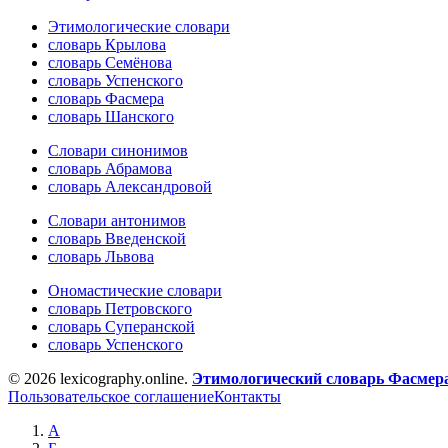
Этимологические словари
словарь Крылова
словарь Семёнова
словарь Успенского
словарь Фасмера
словарь Шанского
Словари синонимов
словарь Абрамова
словарь Александровой
Словари антонимов
словарь Введенской
словарь Львова
Ономастические словари
словарь Петровского
словарь Суперанской
словарь Успенского
© 2026 lexicography.online.
Этимологический словарь Фасмер
Пользовательское соглашение
Контакты
А