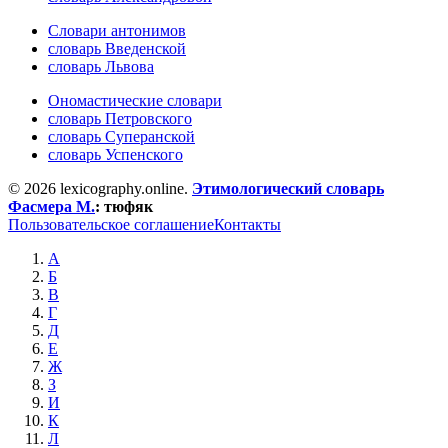
Словари антонимов
словарь Введенской
словарь Львова
Ономастические словари
словарь Петровского
словарь Суперанской
словарь Успенского
© 2026 lexicography.online.
Этимологический словарь
Фасмера М.
:
тюфяк
Пользовательское соглашение
Контакты
А
Б
В
Г
Д
Е
Ж
З
И
К
Л