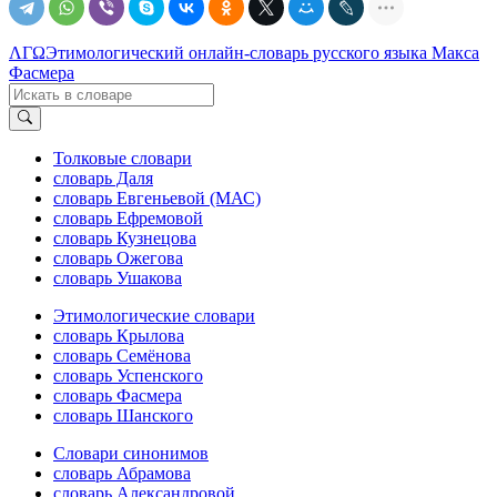
ΛΓΩ
Этимологический онлайн-словарь русского языка Макса
Фасмера
Толковые словари
словарь Даля
словарь Евгеньевой (МАС)
словарь Ефремовой
словарь Кузнецова
словарь Ожегова
словарь Ушакова
Этимологические словари
словарь Крылова
словарь Семёнова
словарь Успенского
словарь Фасмера
словарь Шанского
Словари синонимов
словарь Абрамова
словарь Александровой