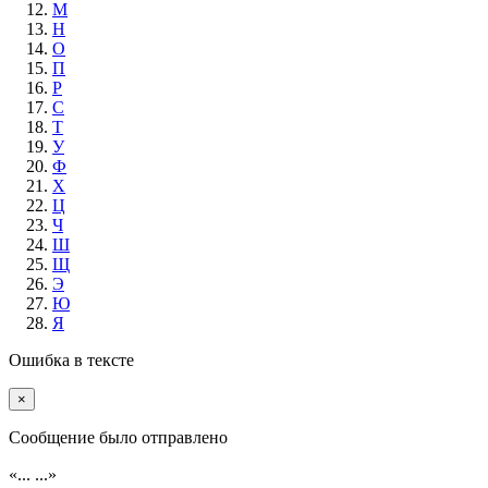
М
Н
О
П
Р
С
Т
У
Ф
Х
Ц
Ч
Ш
Щ
Э
Ю
Я
Ошибка в тексте
×
Cообщение было отправлено
«...
...»