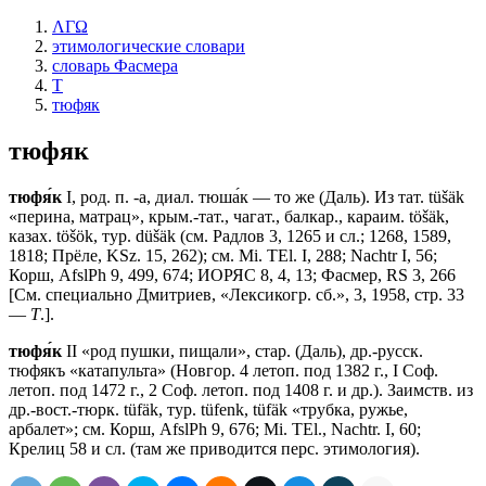
ΛΓΩ
этимологические словари
словарь Фасмера
Т
тюфяк
тюфяк
тюфя́к
I, род. п. -а, диал. тюша́к — то же (Даль). Из тат. tüšäk
«перина, матрац», крым.-тат., чагат., балкар., караим. töšäk,
казах. töšök, тур. düšäk (см. Радлов 3, 1265 и сл.; 1268, 1589,
1818; Прёле, KSz. 15, 262); см. Мi. ТЕl. I, 288; Nachtr I, 56;
Корш, AfslPh 9, 499, 674; ИОРЯС 8, 4, 13; Фасмер, RS 3, 266
[См. специально Дмитриев, «Лексикогр. сб.», 3, 1958, стр. 33
—
Т
.].
тюфя́к
II «род пушки, пищали», стар. (Даль), др.-русск.
тюфякъ «катапульта» (Новгор. 4 летоп. под 1382 г., I Соф.
летоп. под 1472 г., 2 Соф. летоп. под 1408 г. и др.). Заимств. из
др.-вост.-тюрк. tüfäk, тур. tüfenk, tüfäk «трубка, ружье,
арбалет»; см. Корш, AfslPh 9, 676; Мi. ТЕl., Nachtr. I, 60;
Крелиц 58 и сл. (там же приводится перс. этимология).