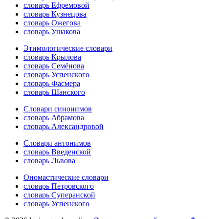
словарь Ефремовой
словарь Кузнецова
словарь Ожегова
словарь Ушакова
Этимологические словари
словарь Крылова
словарь Семёнова
словарь Успенского
словарь Фасмера
словарь Шанского
Словари синонимов
словарь Абрамова
словарь Александровой
Словари антонимов
словарь Введенской
словарь Львова
Ономастические словари
словарь Петровского
словарь Суперанской
словарь Успенского