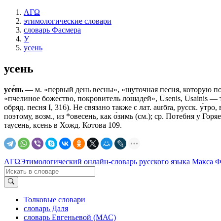
ΛΓΩ
этимологические словари
словарь Фасмера
У
усень
усень
усе́нь
— м. «первый день весны», «шуточная песня, которую пою
«пчелиное божество, покровитель лошадей», Ūsenis, Ūsainis — т
обряд. песня I, 316). Не связано также с лат. aurōra, русск. у́тр
поэтому, возм., из *овесень, как о́зимь (см.); ср. Потебня у Горя
таусень, ксень в Хожд. Котова 109.
ΛΓΩ
Этимологический онлайн-словарь русского языка Макса 
Толковые словари
словарь Даля
словарь Евгеньевой (МАС)