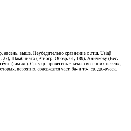
все́нь, выше. Неубедительно сравнение с лтш. Ūsin̨š
3, 27), Шамбинаго (Этногр. Обозр. 61, 189), Аничкову (Вес.
и се́ять (там же). Ср. укр. провесень «начало весенних песен»,
оторых, вероятно, содержатся част. ба- и то-, ср. др.-русск.