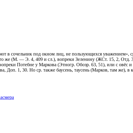
т в сочельник под окном лиц, не пользующихся уважением», ср. а
о же (М. — Э. 4, 409 и сл.), вопреки Зеленину (ЖСт. 15, 2, Отд. 
о, вопреки Потебне у Маркова (Этногр. Обозр. 63, 51), или с овёс 
ева, Доп. 1, 30. Но ср. также баусень, таусень (Марков, там же), в к
Фасмера