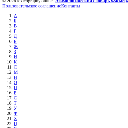
© 2026 lexicography.online.
Этимологический словарь Фасмер
Пользовательское соглашение
Контакты
А
Б
В
Г
Д
Е
Ж
З
И
К
Л
М
Н
О
П
Р
С
Т
У
Ф
Х
Ц