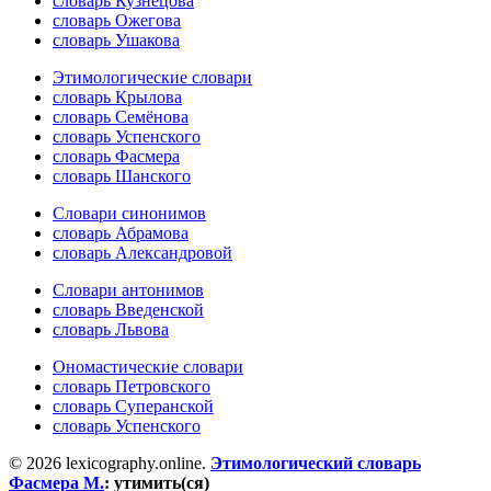
словарь Кузнецова
словарь Ожегова
словарь Ушакова
Этимологические словари
словарь Крылова
словарь Семёнова
словарь Успенского
словарь Фасмера
словарь Шанского
Словари синонимов
словарь Абрамова
словарь Александровой
Словари антонимов
словарь Введенской
словарь Львова
Ономастические словари
словарь Петровского
словарь Суперанской
словарь Успенского
© 2026 lexicography.online.
Этимологический словарь
Фасмера М.
:
утимить(ся)