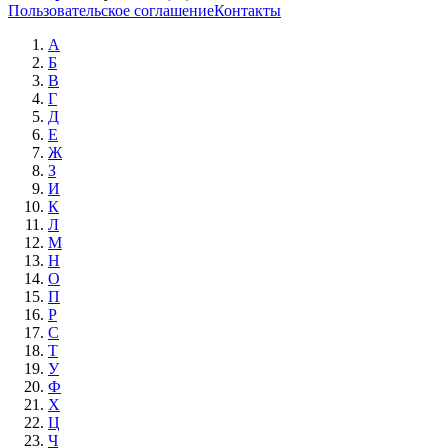
Пользовательское соглашение
Контакты
А
Б
В
Г
Д
Е
Ж
З
И
К
Л
М
Н
О
П
Р
С
Т
У
Ф
Х
Ц
Ч