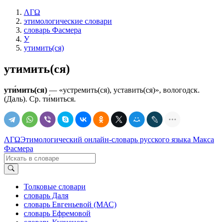
ΛΓΩ
этимологические словари
словарь Фасмера
У
утимить(ся)
утимить(ся)
ути́мить(ся)
— «устремить(ся), уставить(ся)», вологодск.
(Даль). Ср. ти́миться.
ΛΓΩ
Этимологический онлайн-словарь русского языка Макса
Фасмера
Толковые словари
словарь Даля
словарь Евгеньевой (МАС)
словарь Ефремовой