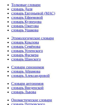
Толковые словари
словарь Даля
словарь Евгеньевой (МАС)
словарь Ефремовой
словарь Кузнецова
словарь Ожегова
словарь Ушакова
Этимологические словари
словарь Крылова
словарь Семёнова
словарь Успенского
словарь Фасмера
словарь Шанского
Словари синонимов
словарь Абрамова
словарь Александровой
Словари антонимов
словарь Введенской
словарь Львова
Ономастические словари
словарь Петровского