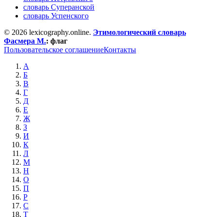
словарь Суперанской
словарь Успенского
© 2026 lexicography.online.
Этимологический словарь
Фасмера М.
:
флаг
Пользовательское соглашение
Контакты
А
Б
В
Г
Д
Е
Ж
З
И
К
Л
М
Н
О
П
Р
С
Т