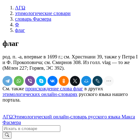
ΛΓΩ
этимологические словари
словарь Фасмера
Ф
флаг
флаг
род. п. -а, впервые в 1699 г.; см. Христиани 39, также у Петра I
и Ф. Прокоповича; см. Смирнов 308. Из голл. vlag — то же
(Мёлен 227; Горяев, ЭС 392).
См. также
происхождение слова флаг
в других
этимологических онлайн-словарях
русского языка нашего
портала.
ΛΓΩ
Этимологический онлайн-словарь русского языка Макса
Фасмера