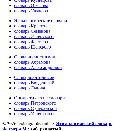
словарь Кузнецова
словарь Ожегова
словарь Ушакова
Этимологические словари
словарь Крылова
словарь Семёнова
словарь Успенского
словарь Фасмера
словарь Шанского
Словари синонимов
словарь Абрамова
словарь Александровой
Словари антонимов
словарь Введенской
словарь Львова
Ономастические словари
словарь Петровского
словарь Суперанской
словарь Успенского
© 2026 lexicography.online.
Этимологический словарь
Фасмера М.
:
хабарковатый