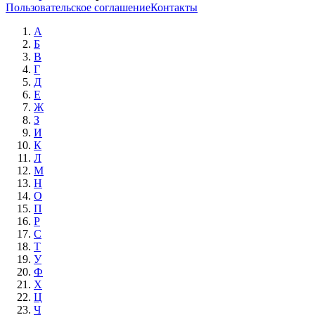
Пользовательское соглашение
Контакты
А
Б
В
Г
Д
Е
Ж
З
И
К
Л
М
Н
О
П
Р
С
Т
У
Ф
Х
Ц
Ч