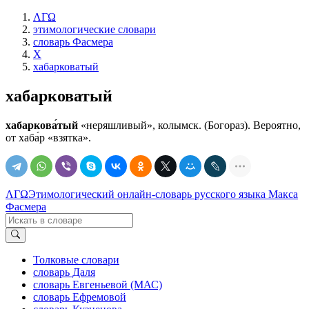
ΛΓΩ
этимологические словари
словарь Фасмера
Х
хабарковатый
хабарковатый
хабаркова́тый
«неряшливый», колымск. (Богораз). Вероятно,
от хаба́р «взятка».
ΛΓΩ
Этимологический онлайн-словарь русского языка Макса
Фасмера
Толковые словари
словарь Даля
словарь Евгеньевой (МАС)
словарь Ефремовой