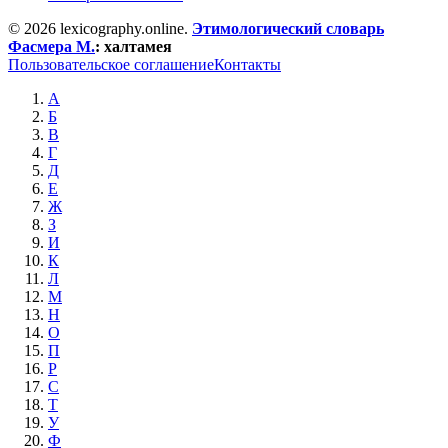
© 2026 lexicography.online.
Этимологический словарь
Фасмера М.
:
халтамея
Пользовательское соглашение
Контакты
А
Б
В
Г
Д
Е
Ж
З
И
К
Л
М
Н
О
П
Р
С
Т
У
Ф