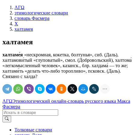
ΛΓΩ
этимологические словари
словарь Фасмера
Х
халтамея
халтамея
халтаме́я
«нескромная, кокетка, болтунья», сиб. (Даль),
халтамови́тый «глуповатый», смол. (Добровольский), халтома́
«легкомысленный человек», казанск., блр. халдама́ — то же;
халтами́ть «делать что-либо торопливо», псковск. (Даль).
Связано с ха́лда?
ΛΓΩ
Этимологический онлайн-словарь русского языка Макса
Фасмера
Толковые словари