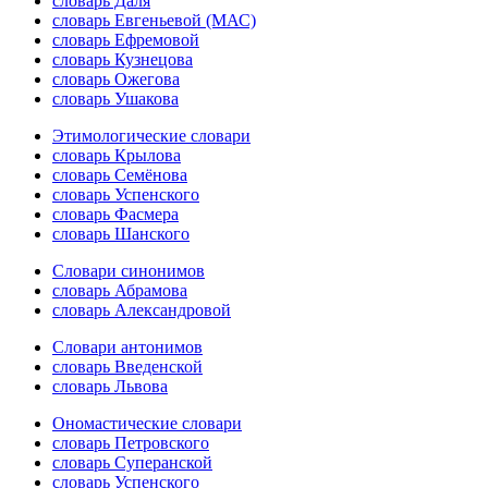
словарь Даля
словарь Евгеньевой (МАС)
словарь Ефремовой
словарь Кузнецова
словарь Ожегова
словарь Ушакова
Этимологические словари
словарь Крылова
словарь Семёнова
словарь Успенского
словарь Фасмера
словарь Шанского
Словари синонимов
словарь Абрамова
словарь Александровой
Словари антонимов
словарь Введенской
словарь Львова
Ономастические словари
словарь Петровского
словарь Суперанской
словарь Успенского