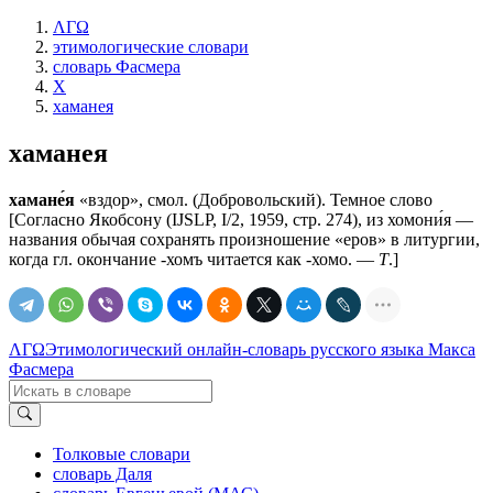
ΛΓΩ
этимологические словари
словарь Фасмера
Х
хаманея
хаманея
хамане́я
«вздор», смол. (Добровольский). Темное слово
[Согласно Якобсону (IJSLP, I/2, 1959, стр. 274), из хомони́я —
названия обычая сохранять произношение «еров» в литургии,
когда гл. окончание -хомъ читается как -хомо. —
Т
.]
ΛΓΩ
Этимологический онлайн-словарь русского языка Макса
Фасмера
Толковые словари
словарь Даля