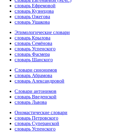
словарь Евгеньевой (МАС)
словарь Ефремовой
словарь Кузнецова
словарь Ожегова
словарь Ушакова
Этимологические словари
словарь Крылова
словарь Семёнова
словарь Успенского
словарь Фасмера
словарь Шанского
Словари синонимов
словарь Абрамова
словарь Александровой
Словари антонимов
словарь Введенской
словарь Львова
Ономастические словари
словарь Петровского
словарь Суперанской
словарь Успенского