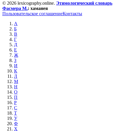
© 2026 lexicography.online.
Этимологический словарь
Фасмера М.
:
хаманея
Пользовательское соглашение
Контакты
А
Б
В
Г
Д
Е
Ж
З
И
К
Л
М
Н
О
П
Р
С
Т
У
Ф
Х