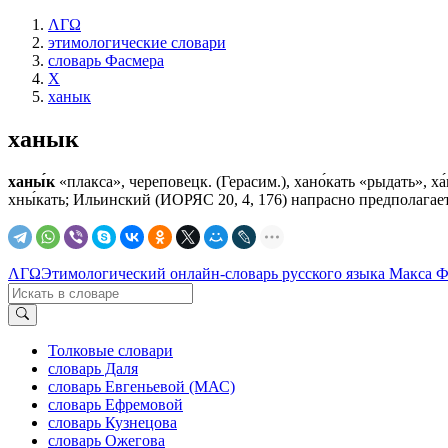
ΛΓΩ
этимологические словари
словарь Фасмера
Х
ханык
ханык
ханы́к
«плакса», череповецк. (Герасим.), хано́кать «рыдать», х
хны́кать; Ильинский (ИОРЯС 20, 4, 176) напрасно предполагает
ΛΓΩ
Этимологический онлайн-словарь русского языка Макса 
Толковые словари
словарь Даля
словарь Евгеньевой (МАС)
словарь Ефремовой
словарь Кузнецова
словарь Ожегова