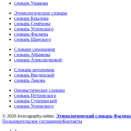
словарь Ушакова
Этимологические словари
словарь Крылова
словарь Семёнова
словарь Успенского
словарь Фасмера
словарь Шанского
Словари синонимов
словарь Абрамова
словарь Александровой
Словари антонимов
словарь Введенской
словарь Львова
Ономастические словари
словарь Петровского
словарь Суперанской
словарь Успенского
© 2026 lexicography.online.
Этимологический словарь Фасмер
Пользовательское соглашение
Контакты