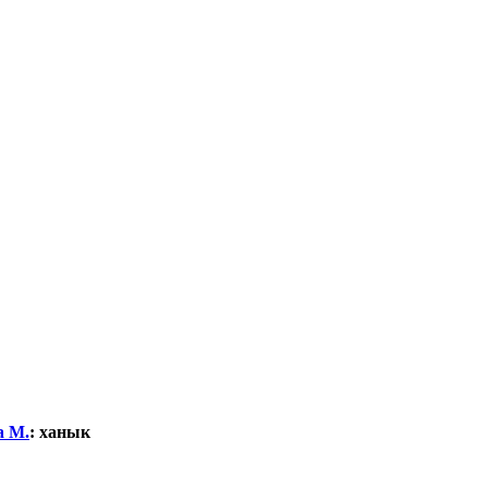
а М.
:
ханык