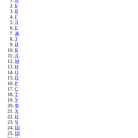
А
Б
В
Г
Д
Е
Ж
З
И
К
Л
М
Н
О
П
Р
С
Т
У
Ф
Х
Ц
Ч
Ш
Щ