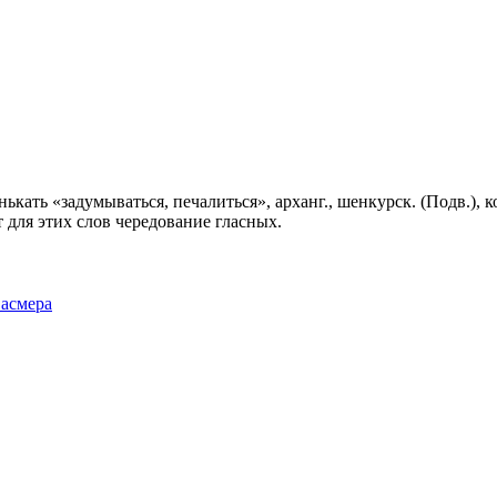
а́нькать «задумываться, печалиться», арханг., шенкурск. (Подв.),
 для этих слов чередование гласных.
Фасмера