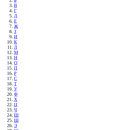
Б
В
Г
Д
Е
Ж
З
И
К
Л
М
Н
О
П
Р
С
Т
У
Ф
Х
Ц
Ч
Ш
Щ
Э