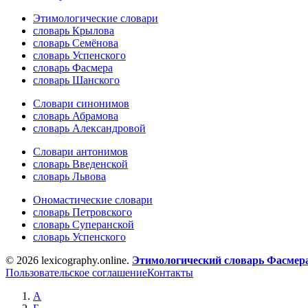
Этимологические словари
словарь Крылова
словарь Семёнова
словарь Успенского
словарь Фасмера
словарь Шанского
Словари синонимов
словарь Абрамова
словарь Александровой
Словари антонимов
словарь Введенской
словарь Львова
Ономастические словари
словарь Петровского
словарь Суперанской
словарь Успенского
© 2026 lexicography.online.
Этимологический словарь Фасмер
Пользовательское соглашение
Контакты
А