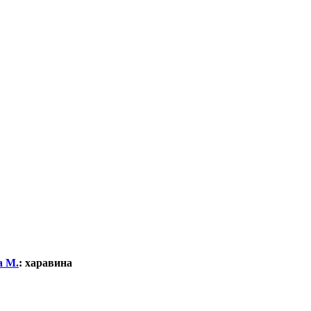
а М.
:
харавина