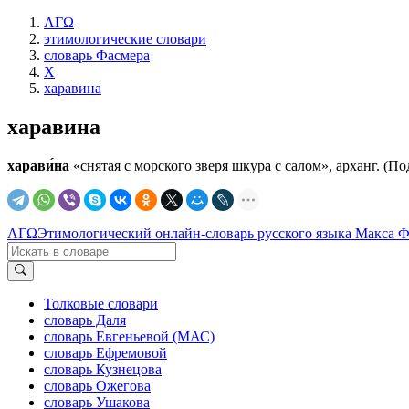
ΛΓΩ
этимологические словари
словарь Фасмера
Х
харавина
харавина
харави́на
«снятая с морского зверя шкура с салом», арханг. (По
ΛΓΩ
Этимологический онлайн-словарь русского языка Макса 
Толковые словари
словарь Даля
словарь Евгеньевой (МАС)
словарь Ефремовой
словарь Кузнецова
словарь Ожегова
словарь Ушакова