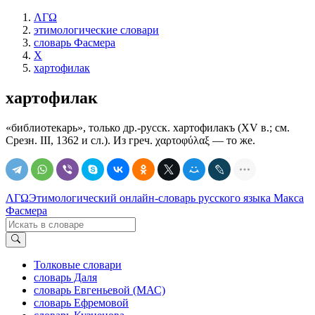
ΛΓΩ
этимологические словари
словарь Фасмера
Х
хартофилак
хартофилак
«библиотекарь», только др.-русск. хартофилакъ (ХV в.; см.
Срезн. III, 1362 и сл.). Из греч. χαρτοφύλαξ — то же.
ΛΓΩ
Этимологический онлайн-словарь русского языка Макса
Фасмера
Толковые словари
словарь Даля
словарь Евгеньевой (МАС)
словарь Ефремовой