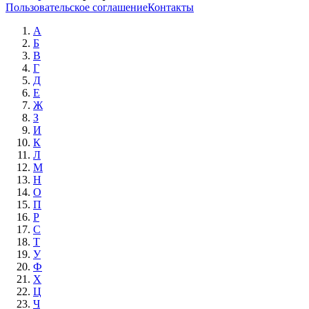
Пользовательское соглашение
Контакты
А
Б
В
Г
Д
Е
Ж
З
И
К
Л
М
Н
О
П
Р
С
Т
У
Ф
Х
Ц
Ч