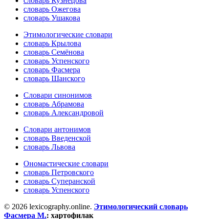
словарь Кузнецова
словарь Ожегова
словарь Ушакова
Этимологические словари
словарь Крылова
словарь Семёнова
словарь Успенского
словарь Фасмера
словарь Шанского
Словари синонимов
словарь Абрамова
словарь Александровой
Словари антонимов
словарь Введенской
словарь Львова
Ономастические словари
словарь Петровского
словарь Суперанской
словарь Успенского
© 2026 lexicography.online.
Этимологический словарь
Фасмера М.
:
хартофилак