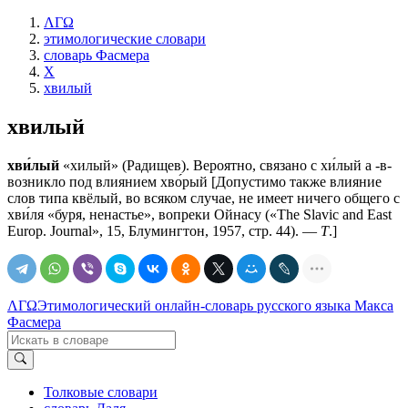
ΛΓΩ
этимологические словари
словарь Фасмера
Х
хвилый
хвилый
хви́лый
«хилый» (Радищев). Вероятно, связано с хи́лый а -в-
возникло под влиянием хво́рый [Допустимо также влияние
слов типа квёлый, во всяком случае, не имеет ничего общего с
хви́ля «буря, ненастье», вопреки Ойнасу («Тhе Slavic аnd Еаst
Еurор. Journal», 15, Блумингтон, 1957, стр. 44). —
Т
.]
ΛΓΩ
Этимологический онлайн-словарь русского языка Макса
Фасмера
Толковые словари