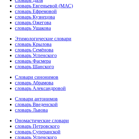
словарь Даля
словарь Евгеньевой (МАС)
словарь Ефремовой
словарь Кузнецова
словарь Ожегова
словарь Ушакова
Этимологические словари
словарь Крылова
словарь Семёнова
словарь Успенского
словарь Фасмера
словарь Шанского
Словари синонимов
словарь Абрамова
словарь Александровой
Словари антонимов
словарь Введенской
словарь Львова
Ономастические словари
словарь Петровского
словарь Суперанской
словарь Успенского