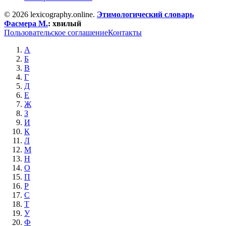
© 2026 lexicography.online.
Этимологический словарь
Фасмера М.
:
хвилый
Пользовательское соглашение
Контакты
А
Б
В
Г
Д
Е
Ж
З
И
К
Л
М
Н
О
П
Р
С
Т
У
Ф