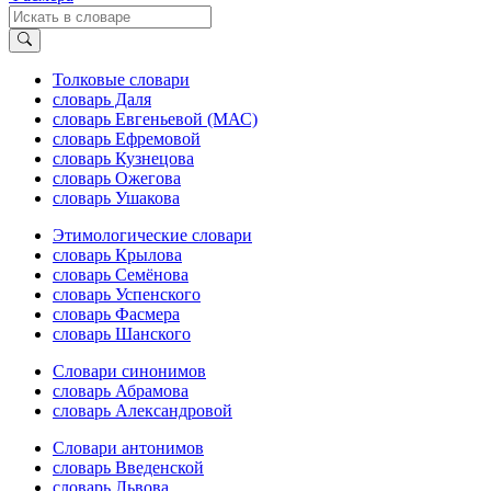
Толковые словари
словарь Даля
словарь Евгеньевой (МАС)
словарь Ефремовой
словарь Кузнецова
словарь Ожегова
словарь Ушакова
Этимологические словари
словарь Крылова
словарь Семёнова
словарь Успенского
словарь Фасмера
словарь Шанского
Словари синонимов
словарь Абрамова
словарь Александровой
Словари антонимов
словарь Введенской
словарь Львова