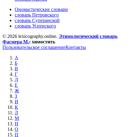
Ономастические словари
словарь Петровского
словарь Суперанской
словарь Успенского
© 2026 lexicography.online.
Этимологический словарь
Фасмера М.
:
химостить
Пользовательское соглашение
Контакты
А
Б
В
Г
Д
Е
Ж
З
И
К
Л
М
Н
О
П