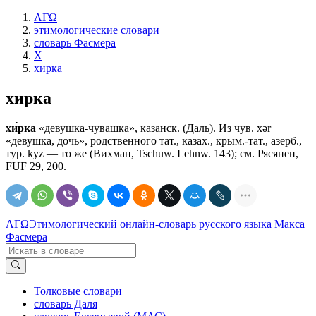
ΛΓΩ
этимологические словари
словарь Фасмера
Х
хирка
хирка
хи́рка
«девушка-чувашка», казанск. (Даль). Из чув. хǝr
«девушка, дочь», родственного тат., казах., крым.-тат., азерб.,
тур. kуz — то же (Вихман, Tschuw. Lehnw. 143); см. Рясянен,
FUF 29, 200.
ΛΓΩ
Этимологический онлайн-словарь русского языка Макса
Фасмера
Толковые словари
словарь Даля