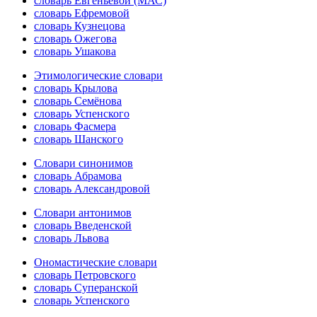
словарь Евгеньевой (МАС)
словарь Ефремовой
словарь Кузнецова
словарь Ожегова
словарь Ушакова
Этимологические словари
словарь Крылова
словарь Семёнова
словарь Успенского
словарь Фасмера
словарь Шанского
Словари синонимов
словарь Абрамова
словарь Александровой
Словари антонимов
словарь Введенской
словарь Львова
Ономастические словари
словарь Петровского
словарь Суперанской
словарь Успенского