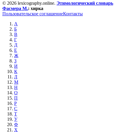
© 2026 lexicography.online.
Этимологический словарь
Фасмера М.
:
хирка
Пользовательское соглашение
Контакты
А
Б
В
Г
Д
Е
Ж
З
И
К
Л
М
Н
О
П
Р
С
Т
У
Ф
Х