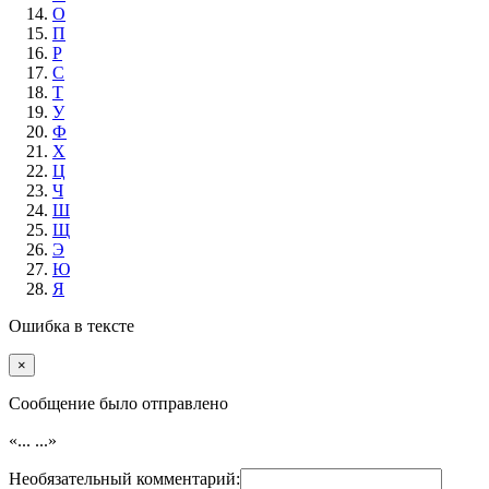
О
П
Р
С
Т
У
Ф
Х
Ц
Ч
Ш
Щ
Э
Ю
Я
Ошибка в тексте
×
Cообщение было отправлено
«...
...»
Необязательный комментарий: