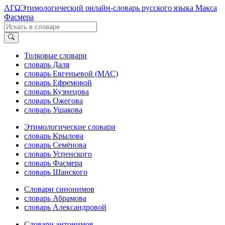
ΛΓΩ
Этимологический онлайн-словарь русского языка Макса
Фасмера
Толковые словари
словарь Даля
словарь Евгеньевой (МАС)
словарь Ефремовой
словарь Кузнецова
словарь Ожегова
словарь Ушакова
Этимологические словари
словарь Крылова
словарь Семёнова
словарь Успенского
словарь Фасмера
словарь Шанского
Словари синонимов
словарь Абрамова
словарь Александровой
Словари антонимов