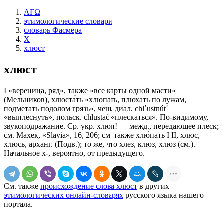
ΛΓΩ
этимологические словари
словарь Фасмера
Х
хлюст
хлюст
I «вереница, ряд», также «все карты одной масти»
(Мельников), хлюста́ть «хлюпать, плюхать по лужам,
подметать подолом грязь», чеш. диал. сhl᾽ustnút᾽
«выплеснуть», польск. chlustać «плескаться». По-видимому,
звукоподражание. Ср. укр. хлюп! — межд., передающее плеск;
см. Махек, «Slavia», 16, 206; см. также хлю́пать I II, хлюс,
хлюсь, арханг. (Подв.); то же, что хлез, клюз, хлюз (см.).
Начальное х-, вероятно, от предыдущего.
См. также
происхождение слова хлюст
в других
этимологических онлайн-словарях
русского языка нашего
портала.