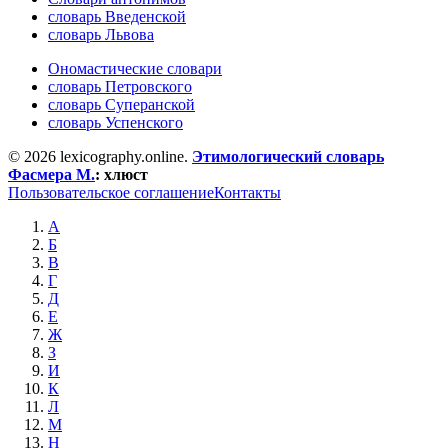
словарь Введенской
словарь Львова
Ономастические словари
словарь Петровского
словарь Суперанской
словарь Успенского
© 2026 lexicography.online.
Этимологический словарь
Фасмера М.
:
хлюст
Пользовательское соглашение
Контакты
А
Б
В
Г
Д
Е
Ж
З
И
К
Л
М
Н