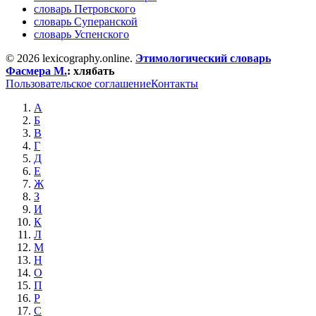
словарь Петровского
словарь Суперанской
словарь Успенского
© 2026 lexicography.online.
Этимологический словарь
Фасмера М.
:
хлябать
Пользовательское соглашение
Контакты
А
Б
В
Г
Д
Е
Ж
З
И
К
Л
М
Н
О
П
Р
С