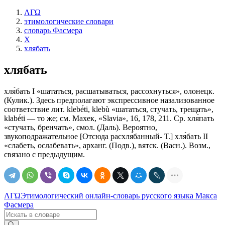
ΛΓΩ
этимологические словари
словарь Фасмера
Х
хлябать
хлябать
хля́бать I «шататься, расшатываться, рассохнуться», олонецк.
(Кулик.). Здесь предполагают экспрессивное назализованное
соответствие лит. klebė́ti, klebù «шататься, стучать, трещать»,
klabė́ti — то же; см. Махек, «Slavia», 16, 178, 211. Ср. хля́пать
«стучать, бренчать», смол. (Даль). Вероятно,
звукоподражательное [Отсюда расхля́банный- Т.] хля́бать II
«слабеть, ослабевать», арханг. (Подв.), вятск. (Васн.). Возм.,
связано с предыдущим.
ΛΓΩ
Этимологический онлайн-словарь русского языка Макса
Фасмера