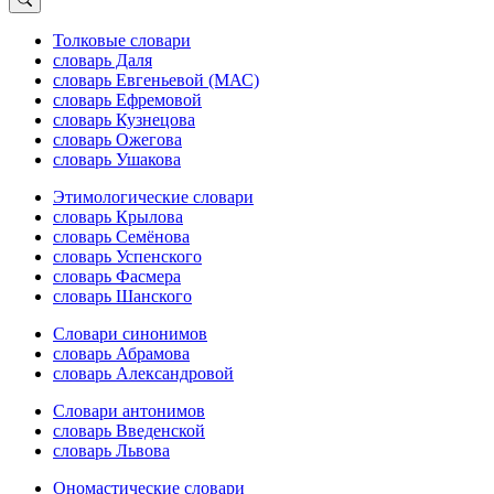
Толковые словари
словарь Даля
словарь Евгеньевой (МАС)
словарь Ефремовой
словарь Кузнецова
словарь Ожегова
словарь Ушакова
Этимологические словари
словарь Крылова
словарь Семёнова
словарь Успенского
словарь Фасмера
словарь Шанского
Словари синонимов
словарь Абрамова
словарь Александровой
Словари антонимов
словарь Введенской
словарь Львова
Ономастические словари