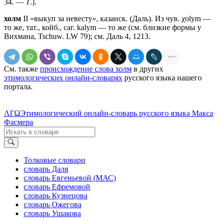
34. —
Т
.].
холм
II «выкуп за невесту», казанск. (Даль). Из чув. χоlуm —
то же, тат., койб., саг. kаlуm — то же (см. близкие формы у
Вихмана, Tschuw. LW 79); см. Даль 4, 1213.
См. также
происхождение слова холм
в других
этимологических онлайн-словарях
русского языка нашего
портала.
ΛΓΩ
Этимологический онлайн-словарь русского языка Макса
Фасмера
Толковые словари
словарь Даля
словарь Евгеньевой (МАС)
словарь Ефремовой
словарь Кузнецова
словарь Ожегова
словарь Ушакова