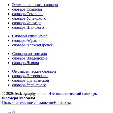
Этимологические словари
словарь Крылова
словарь Семёнова
словарь Успенского
словарь Фасмера
словарь Шанского
Словари синонимов
словарь Абрамова
словарь Александровой
Словари антонимов
словарь Введенской
словарь Львова
Ономастические словари
словарь Петровского
словарь Суперанской
словарь Успенского
© 2026 lexicography.online.
Этимологический словарь
Фасмера М.
:
холм
Пользовательское соглашение
Контакты
А