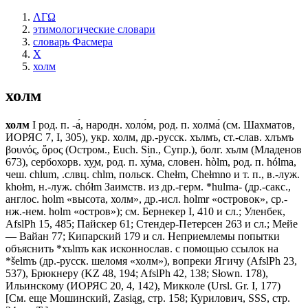
ΛΓΩ
этимологические словари
словарь Фасмера
Х
холм
холм
холм
I род. п. -а́, народн. холо́м, род. п. холма́ (см. Шахматов,
ИОРЯС 7, I, 305), укр. холм, др.-русск. хълмъ, ст.-слав. хлъмъ
βουνός, ὄρος (Остром., Еuсh. Sin., Супр.), болг. хълм (Младенов
673), сербохорв. ху̯м, род. п. ху́ма, словен. hòlm, род. п. hólma,
чеш. chlum, .слвц. chlm, польск. Сhеłm, Chełmno и т. п., в.-луж.
khołm, н.-луж. chółm Заимств. из др.-герм. *hulma- (др.-сакс.,
англос. holm «высота, холм», др.-исл. holmr «островок», ср.-
нж.-нем. holm «остров»); см. Бернекер I, 410 и сл.; Уленбек,
AfslPh 15, 485; Пайскер 61; Стендер-Петерсен 263 и сл.; Мейе
— Вайан 77; Кипарский 179 и сл. Неприемлемы попытки
объяснить *хъlmъ как исконнослав. с помощью ссылок на
*šelmъ (др.-русск. шеломя «холм»), вопреки Ягичу (AfslPh 23,
537), Брюкнеру (KZ 48, 194; AfslPh 42, 138; Słown. 178),
Ильинскому (ИОРЯС 20, 4, 142), Микколе (Ursl. Gr. I, 177)
[См. еще Мошинский, Zasiąg, стр. 158; Курилович, SSS, стр.