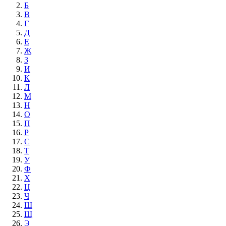
Б
В
Г
Д
Е
Ж
З
И
К
Л
М
Н
О
П
Р
С
Т
У
Ф
Х
Ц
Ч
Ш
Щ
Э