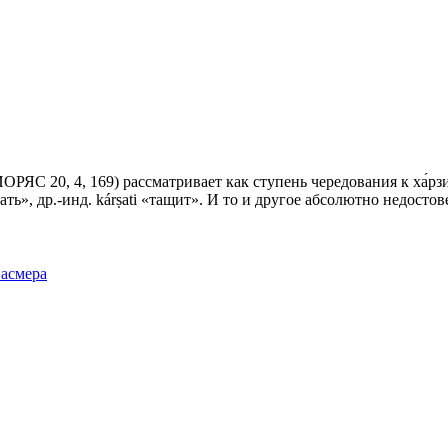
ОРЯС 20, 4, 169) рассматривает как ступень чередования к ха́р
чесать», др.-инд. kárṣati «тащит». И то и другое абсолютно недостов
Фасмера