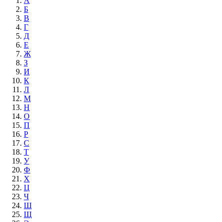
А
Б
В
Г
Д
Е
Ж
З
И
К
Л
М
Н
О
П
Р
С
Т
У
Ф
Х
Ц
Ч
Ш
Щ