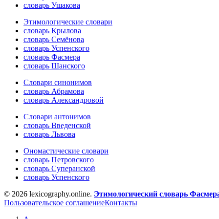
словарь Ушакова
Этимологические словари
словарь Крылова
словарь Семёнова
словарь Успенского
словарь Фасмера
словарь Шанского
Словари синонимов
словарь Абрамова
словарь Александровой
Словари антонимов
словарь Введенской
словарь Львова
Ономастические словари
словарь Петровского
словарь Суперанской
словарь Успенского
© 2026 lexicography.online.
Этимологический словарь Фасмер
Пользовательское соглашение
Контакты