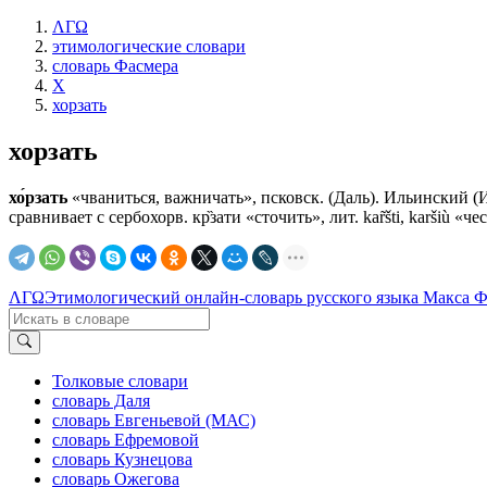
ΛΓΩ
этимологические словари
словарь Фасмера
Х
хорзать
хорзать
хо́рзать
«чваниться, важничать», псковск. (Даль). Ильинский (И
сравнивает с сербохорв. кр̏зати «сточить», лит. kar̃šti, karšiù «
ΛΓΩ
Этимологический онлайн-словарь русского языка Макса 
Толковые словари
словарь Даля
словарь Евгеньевой (МАС)
словарь Ефремовой
словарь Кузнецова
словарь Ожегова