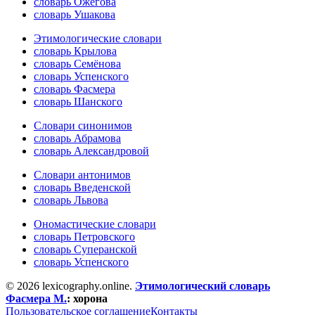
словарь Ожегова
словарь Ушакова
Этимологические словари
словарь Крылова
словарь Семёнова
словарь Успенского
словарь Фасмера
словарь Шанского
Словари синонимов
словарь Абрамова
словарь Александровой
Словари антонимов
словарь Введенской
словарь Львова
Ономастические словари
словарь Петровского
словарь Суперанской
словарь Успенского
© 2026 lexicography.online.
Этимологический словарь
Фасмера М.
:
хорона
Пользовательское соглашение
Контакты