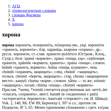
ΛΓΩ
этимологические словари
словарь Фасмера
Х
хорона
хорона
хоро́на
хорони́ть, похорони́ть, по́хороны мн., укр. хорони́ти
«хранить, хоронить», блр. харанíць, ахаро́на «охрана», др.-
русск. хоронити, ст.-слав. хранити φυλάττειν (Остром., Клоц.,
Супр.), болг. храня́ «кормлю», храна́ «пища, еда», сербохорв.
хра́нити, хрȃни̑м «кормить, хранить», хра́на «пища», словен.
hrániti «хранить, кормить», hránа «пища, кушание», чеш.
chrániti «охранять, защищать», слвц. сhránit᾽ «защищать»,
польск. chronić «беречь, защищать», стар. chrona «защищенное
место», кашуб. charna «корм», словин. хǻrna — то же, хrùonic
«защищать», полаб. chórna «пища», chórnėt «кормить»
Праслав. *хоrnа, *хorniti считается родственным лат. servō,-āre
«спасать, сохранять», авест. haraitē (в соединении с pairi)
«остерегается, бережется», haurvaiti «стережет»; см. И. Шмидт,
Vok. 2, 140; Мi. ЕW 89; Бернекер I, 397 и сл., против см.
Педерсен, IF 5, 65. Менее приемлемо сближение с греч. κτέρας