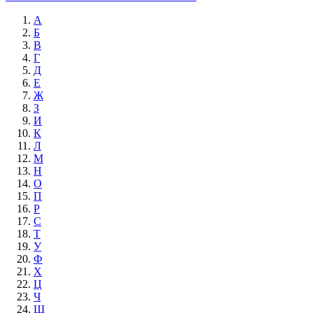
А
Б
В
Г
Д
Е
Ж
З
И
К
Л
М
Н
О
П
Р
С
Т
У
Ф
Х
Ц
Ч
Ш