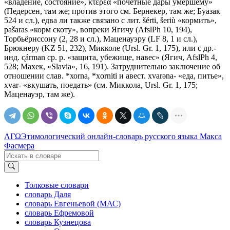
«владение, состояние», κτέρεα «почетные дары умершему»
(Педерсен, там же; против этого см. Бернекер, там же; Буазак
524 и сл.), едва ли также связано с лит. šérti, šeriù «кормить»,
ра̃šаrаs «корм скоту», вопреки Ягичу (AfslPh 10, 194),
Торбьёрнссону (2, 28 и сл.), Маценауэру (LF 8, 1 и сл.),
Брюкнеру (KZ 51, 232), Микколе (Ursl. Gr. 1, 175), или с др.-
инд. c̨árman ср. р. «защита, убежище, навес» (Ягич, AfslPh 4,
528; Махек, «Slavia», 16, 191). Затруднительно заключение об
отношении слав. *хоrnа, *хorniti и авест. хvаrǝnа- «еда, питье»,
хvаr- «вкушать, поедать» (см. Миккола, Ursl. Gr. 1, 175;
Маценауэр, там же).
ΛΓΩ
Этимологический онлайн-словарь русского языка Макса
Фасмера
Толковые словари
словарь Даля
словарь Евгеньевой (МАС)
словарь Ефремовой
словарь Кузнецова