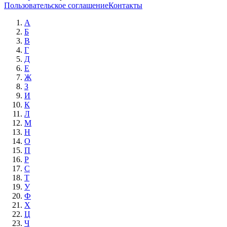
Пользовательское соглашение
Контакты
А
Б
В
Г
Д
Е
Ж
З
И
К
Л
М
Н
О
П
Р
С
Т
У
Ф
Х
Ц
Ч