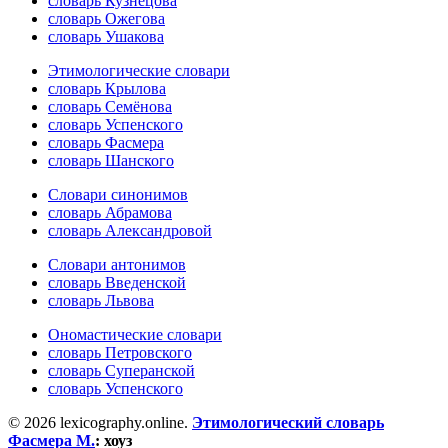
словарь Кузнецова
словарь Ожегова
словарь Ушакова
Этимологические словари
словарь Крылова
словарь Семёнова
словарь Успенского
словарь Фасмера
словарь Шанского
Словари синонимов
словарь Абрамова
словарь Александровой
Словари антонимов
словарь Введенской
словарь Львова
Ономастические словари
словарь Петровского
словарь Суперанской
словарь Успенского
© 2026 lexicography.online.
Этимологический словарь
Фасмера М.
:
хоуз