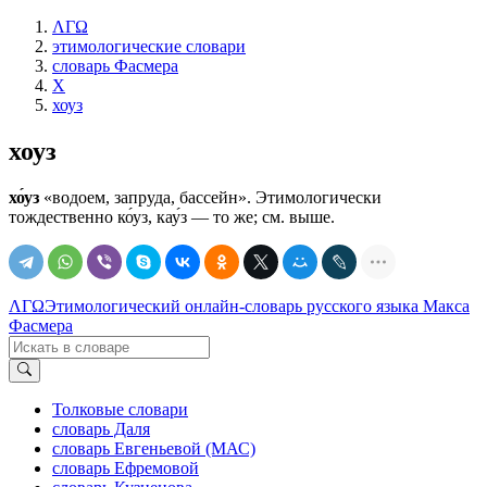
ΛΓΩ
этимологические словари
словарь Фасмера
Х
хоуз
хоуз
хо́уз
«водоем, запруда, бассейн». Этимологически
тождественно ко́уз, кау́з — то же; см. выше.
ΛΓΩ
Этимологический онлайн-словарь русского языка Макса
Фасмера
Толковые словари
словарь Даля
словарь Евгеньевой (МАС)
словарь Ефремовой