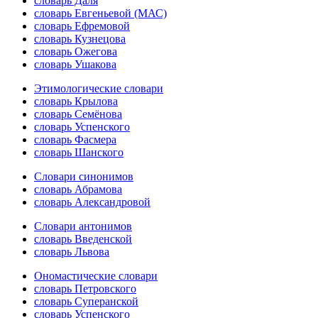
словарь Даля
словарь Евгеньевой (МАС)
словарь Ефремовой
словарь Кузнецова
словарь Ожегова
словарь Ушакова
Этимологические словари
словарь Крылова
словарь Семёнова
словарь Успенского
словарь Фасмера
словарь Шанского
Словари синонимов
словарь Абрамова
словарь Александровой
Словари антонимов
словарь Введенской
словарь Львова
Ономастические словари
словарь Петровского
словарь Суперанской
словарь Успенского