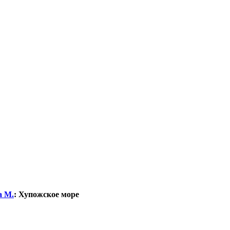
а М.
:
Хупожское море