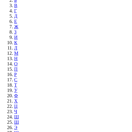
Б
В
Г
Д
Е
Ж
З
И
К
Л
М
Н
О
П
Р
С
Т
У
Ф
Х
Ц
Ч
Ш
Щ
Э