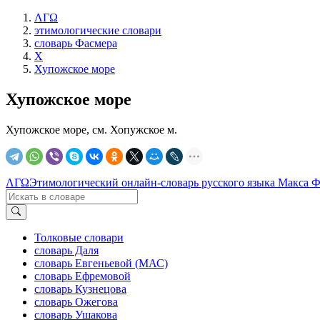
ΛΓΩ
этимологические словари
словарь Фасмера
Х
Хупожское море
Хупожское море
Хупожское море, см. Хопужское м.
ΛΓΩ
Этимологический онлайн-словарь русского языка Макса 
Толковые словари
словарь Даля
словарь Евгеньевой (МАС)
словарь Ефремовой
словарь Кузнецова
словарь Ожегова
словарь Ушакова