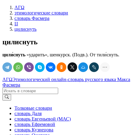
ΛΓΩ
этимологические словари
словарь Фасмера
Ц
цилиснуть
цилиснуть
цили́снуть
«ударить», шенкурск. (Подв.). От тили́снуть.
ΛΓΩ
Этимологический онлайн-словарь русского языка Макса
Фасмера
Толковые словари
словарь Даля
словарь Евгеньевой (МАС)
словарь Ефремовой
словарь Кузнецова