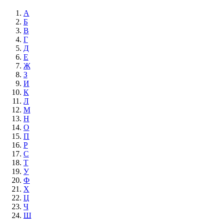
А
Б
В
Г
Д
Е
Ж
З
И
К
Л
М
Н
О
П
Р
С
Т
У
Ф
Х
Ц
Ч
Ш