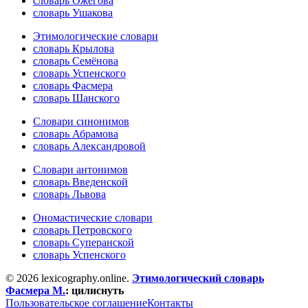
словарь Ожегова
словарь Ушакова
Этимологические словари
словарь Крылова
словарь Семёнова
словарь Успенского
словарь Фасмера
словарь Шанского
Словари синонимов
словарь Абрамова
словарь Александровой
Словари антонимов
словарь Введенской
словарь Львова
Ономастические словари
словарь Петровского
словарь Суперанской
словарь Успенского
© 2026 lexicography.online.
Этимологический словарь
Фасмера М.
:
цилиснуть
Пользовательское соглашение
Контакты