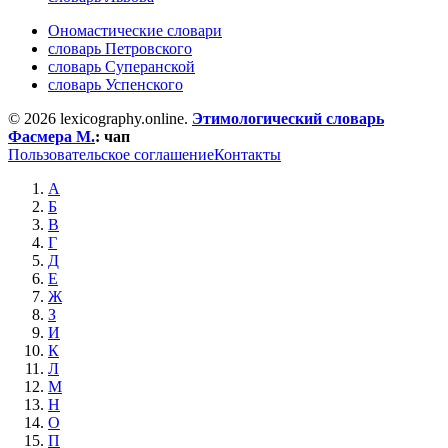
Ономастические словари
словарь Петровского
словарь Суперанской
словарь Успенского
© 2026 lexicography.online.
Этимологический словарь
Фасмера М.
:
чап
Пользовательское соглашение
Контакты
А
Б
В
Г
Д
Е
Ж
З
И
К
Л
М
Н
О
П