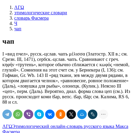
ΛΓΩ
этимологические словари
словарь Фасмера
Ч
чап
чап
I «вид пчел», русск.-цслав. чапъ μέλισσα (Златостр. ХII в.; см.
Срезн. III, 1471), сербск.-цслав. чапъ. Сравнивают с греч.
κηφήν «трутень», которое обычно сближается с κωφός «немой,
глухой». Сомнения на этот счет см. у Бернекера (I, 136); см.
Гофман, Gr. Wb. 143 II «ряд ткани, зев между двумя рядами, в
котором двигается челнок», «равновесие, ровное положение»
(Даль), «ловушка для рыбы», олонецк. (Кулик.). Неясно III
«цеп», перм. (Даль). Вероятно, диал. форма слова цеп (см.). Из
русск. происходит коми tšар, вепс. tšар, tšäр; см. Калима, RS 6,
88 и сл.
ΛΓΩ
Этимологический онлайн-словарь русского языка Макса
Фасмера