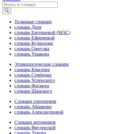
Толковые словари
словарь Даля
словарь Евгеньевой (МАС)
словарь Ефремовой
словарь Кузнецова
словарь Ожегова
словарь Ушакова
Этимологические словари
словарь Крылова
словарь Семёнова
словарь Успенского
словарь Фасмера
словарь Шанского
Словари синонимов
словарь Абрамова
словарь Александровой
Словари антонимов
словарь Введенской
словарь Львова