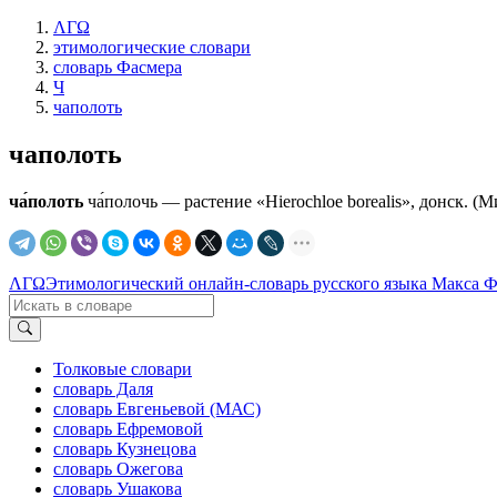
ΛΓΩ
этимологические словари
словарь Фасмера
Ч
чаполоть
чаполоть
ча́полоть
ча́полочь — растение «Нiеrосhlое borealis», донск. (Мир
ΛΓΩ
Этимологический онлайн-словарь русского языка Макса 
Толковые словари
словарь Даля
словарь Евгеньевой (МАС)
словарь Ефремовой
словарь Кузнецова
словарь Ожегова
словарь Ушакова