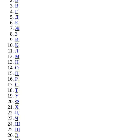
Б
В
Г
Д
Е
Ж
З
И
К
Л
М
Н
О
П
Р
С
Т
У
Ф
Х
Ц
Ч
Ш
Щ
Э