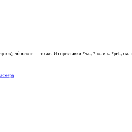
тов), чо́полоть — то же. Из приставки *ча-, *чо- и к. *реl-; см. п
Фасмера