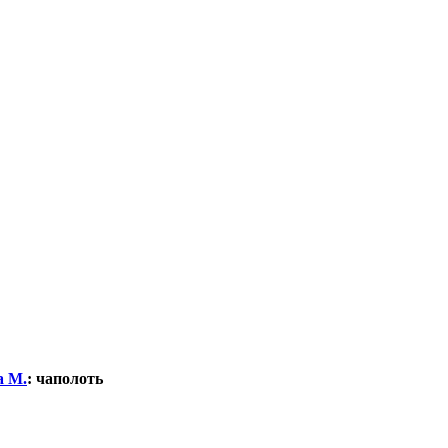
а М.
:
чаполоть