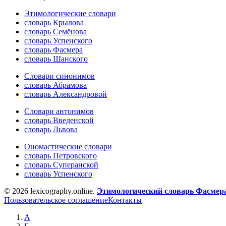
Этимологические словари
словарь Крылова
словарь Семёнова
словарь Успенского
словарь Фасмера
словарь Шанского
Словари синонимов
словарь Абрамова
словарь Александровой
Словари антонимов
словарь Введенской
словарь Львова
Ономастические словари
словарь Петровского
словарь Суперанской
словарь Успенского
© 2026 lexicography.online.
Этимологический словарь Фасмер
Пользовательское соглашение
Контакты
А