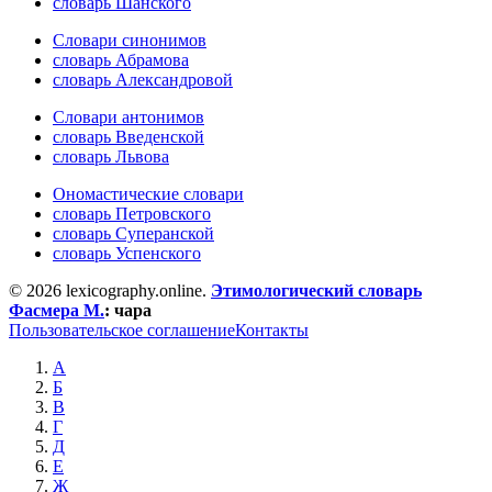
словарь Шанского
Словари синонимов
словарь Абрамова
словарь Александровой
Словари антонимов
словарь Введенской
словарь Львова
Ономастические словари
словарь Петровского
словарь Суперанской
словарь Успенского
© 2026 lexicography.online.
Этимологический словарь
Фасмера М.
:
чара
Пользовательское соглашение
Контакты
А
Б
В
Г
Д
Е
Ж