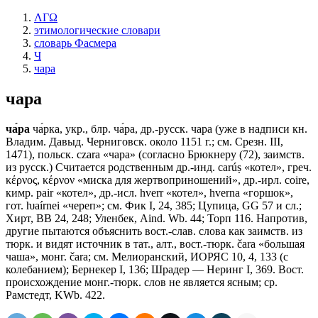
ΛΓΩ
этимологические словари
словарь Фасмера
Ч
чара
чара
ча́ра
ча́рка, укр., блр. ча́ра, др.-русск. чара (уже в надписи кн.
Владим. Давыд. Черниговск. около 1151 г.; см. Срезн. III,
1471), польск. сzаrа «чара» (согласно Брюкнеру (72), заимств.
из русск.) Считается родственным др.-инд. carúṣ «котел», греч.
κέρνος, κέρνον «миска для жертвоприношений», др.-ирл. соirе,
кимр. раir «котел», др.-исл. hverr «котел», hverna «горшок»,
гот. ƕaírnei «череп»; см. Фик I, 24, 385; Цупица, GG 57 и сл.;
Хирт, ВВ 24, 248; Уленбек, Aind. Wb. 44; Торп 116. Напротив,
другие пытаются объяснить вост.-слав. слова как заимств. из
тюрк. и видят источник в тат., алт., вост.-тюрк. čаrа «большая
чаша», монг. čаrа; см. Мелиоранский, ИОРЯС 10, 4, 133 (с
колебанием); Бернекер I, 136; Шрадер — Неринг I, 369. Вост.
происхождение монг.-тюрк. слов не является ясным; ср.
Рамстедт, KWb. 422.