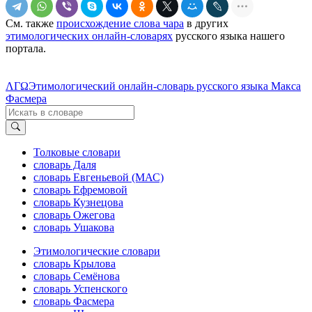
См. также
происхождение слова чара
в других
этимологических онлайн-словарях
русского языка нашего
портала.
ΛΓΩ
Этимологический онлайн-словарь русского языка Макса
Фасмера
Толковые словари
словарь Даля
словарь Евгеньевой (МАС)
словарь Ефремовой
словарь Кузнецова
словарь Ожегова
словарь Ушакова
Этимологические словари
словарь Крылова
словарь Семёнова
словарь Успенского
словарь Фасмера