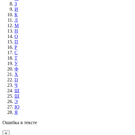
З
И
К
Л
М
Н
О
П
Р
С
Т
У
Ф
Х
Ц
Ч
Ш
Щ
Э
Ю
Я
Ошибка в тексте
×