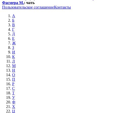
Фасмера М.
:
чать
Пользовательское соглашение
Контакты
А
Б
В
Г
Д
Е
Ж
З
И
К
Л
М
Н
О
П
Р
С
Т
У
Ф
Х
Ц