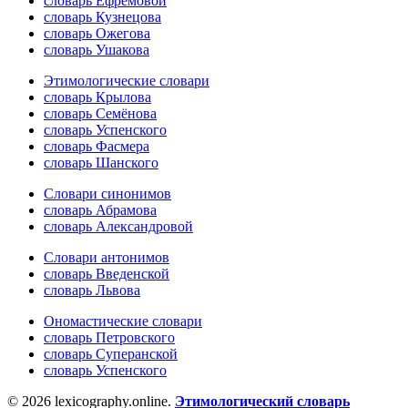
словарь Ефремовой
словарь Кузнецова
словарь Ожегова
словарь Ушакова
Этимологические словари
словарь Крылова
словарь Семёнова
словарь Успенского
словарь Фасмера
словарь Шанского
Словари синонимов
словарь Абрамова
словарь Александровой
Словари антонимов
словарь Введенской
словарь Львова
Ономастические словари
словарь Петровского
словарь Суперанской
словарь Успенского
© 2026 lexicography.online.
Этимологический словарь