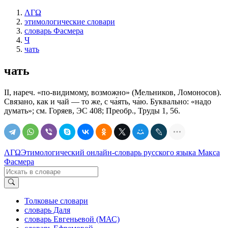
ΛΓΩ
этимологические словари
словарь Фасмера
Ч
чать
чать
II, нареч. «по-видимому, возможно» (Мельников, Ломоносов).
Связано, как и чай — то же, с ча́ять, ча́ю. Буквально: «надо
думать»; см. Горяев, ЭС 408; Преобр., Труды 1, 56.
ΛΓΩ
Этимологический онлайн-словарь русского языка Макса
Фасмера
Толковые словари
словарь Даля
словарь Евгеньевой (МАС)