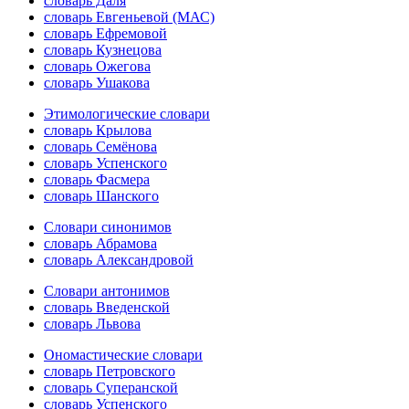
словарь Даля
словарь Евгеньевой (МАС)
словарь Ефремовой
словарь Кузнецова
словарь Ожегова
словарь Ушакова
Этимологические словари
словарь Крылова
словарь Семёнова
словарь Успенского
словарь Фасмера
словарь Шанского
Словари синонимов
словарь Абрамова
словарь Александровой
Словари антонимов
словарь Введенской
словарь Львова
Ономастические словари
словарь Петровского
словарь Суперанской
словарь Успенского