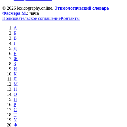
© 2026 lexicography.online.
Этимологический словарь
Фасмера М.
:
чача
Пользовательское соглашение
Контакты
А
Б
В
Г
Д
Е
Ж
З
И
К
Л
М
Н
О
П
Р
С
Т
У
Ф