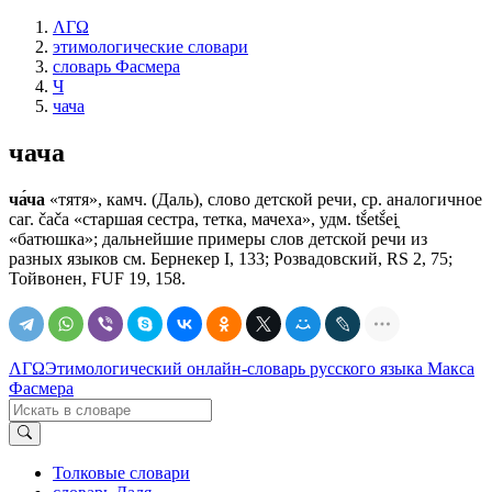
ΛΓΩ
этимологические словари
словарь Фасмера
Ч
чача
чача
ча́ча
«тятя», камч. (Даль), слово детской речи, ср. аналогичное
саг. čаčа «старшая сестра, тетка, мачеха», удм. tš́etš́ei̯
«батюшка»; дальнейшие примеры слов детской речи из
разных языков см. Бернекер I, 133; Розвадовский, RS 2, 75;
Тойвонен, FUF 19, 158.
ΛΓΩ
Этимологический онлайн-словарь русского языка Макса
Фасмера
Толковые словари