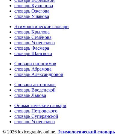
словарь Ефремовой
словарь Кузнецова
словарь Ожегова
словарь Ушакова
Этимологические словари
словарь Крылова
словарь Семёнова
словарь Успенского
словарь Фасмера
словарь Шанского
Словари синонимов
словарь Абрамова
словарь Александровой
Словари антонимов
словарь Введенской
словарь Львова
Ономастические словари
словарь Петровского
словарь Суперанской
словарь Успенского
© 2026 lexicography.online.
Этимологический словарь