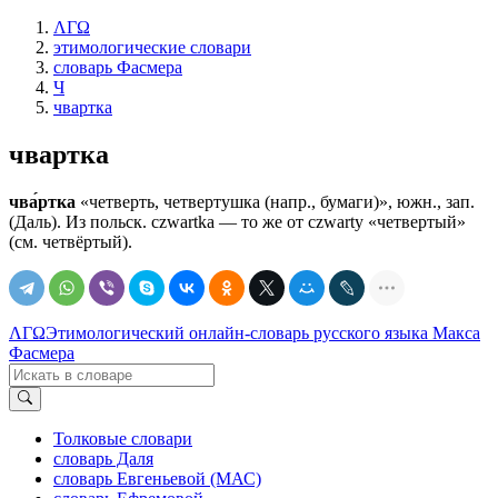
ΛΓΩ
этимологические словари
словарь Фасмера
Ч
чвартка
чвартка
чва́ртка
«четверть, четвертушка (напр., бумаги)», южн., зап.
(Даль). Из польск. czwartka — то же от czwarty «четвертый»
(см. четвёртый).
ΛΓΩ
Этимологический онлайн-словарь русского языка Макса
Фасмера
Толковые словари
словарь Даля
словарь Евгеньевой (МАС)