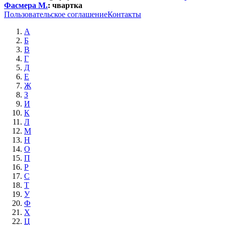
Фасмера М.
:
чвартка
Пользовательское соглашение
Контакты
А
Б
В
Г
Д
Е
Ж
З
И
К
Л
М
Н
О
П
Р
С
Т
У
Ф
Х
Ц