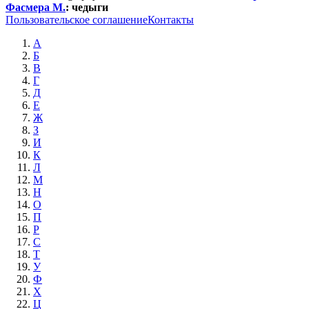
Фасмера М.
:
чедыги
Пользовательское соглашение
Контакты
А
Б
В
Г
Д
Е
Ж
З
И
К
Л
М
Н
О
П
Р
С
Т
У
Ф
Х
Ц