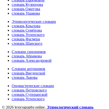
словарь Ефремовой
словарь Кузнецова
словарь Ожегова
словарь Ушакова
Этимологические словари
словарь Крылова
словарь Семёнова
словарь Успенского
словарь Фасмера
словарь Шанского
Словари синонимов
словарь Абрамова
словарь Александровой
Словари антонимов
словарь Введенской
словарь Львова
Ономастические словари
словарь Петровского
словарь Суперанской
словарь Успенского
© 2026 lexicography.online.
Этимологический словарь