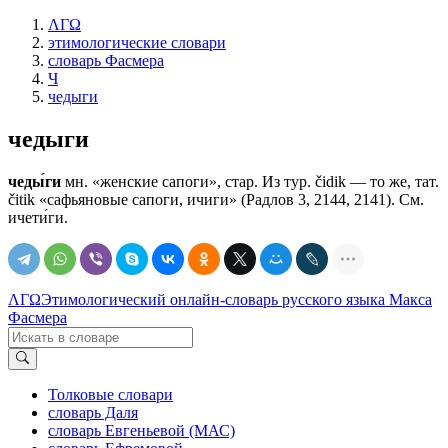
ΛΓΩ
этимологические словари
словарь Фасмера
Ч
чедыги
чедыги
чеды́ги
мн. «женские сапоги», стар. Из тур. čidik — то же, тат.
čitik «сафьяновые сапоги, ичиги» (Радлов 3, 2144, 2141). См.
ичети́ги.
ΛΓΩ
Этимологический онлайн-словарь русского языка Макса
Фасмера
Толковые словари
словарь Даля
словарь Евгеньевой (МАС)